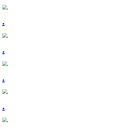
.
.
.
.