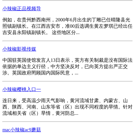
小辣椒正品视频导
例如，在贵州黔西南州，2000年6月出生的丁雕已任晴隆县光
照镇副镇长。在江西吉安市，准00后选调生黄左梦琪已经出任
吉安县永阳镇副镇长。 这些地区分...
小辣椒影视传媒
中国驻英国使馆发言人13日表示，英方有关制裁是没有国际法
依据的单边主义行径，中方坚决反对，已向英方提出严正交
涉。英国政府罔顾国内国际民意，...
小辣椒樱桃入口一
连日来，受高温少雨天气影响，黄河流域甘肃、内蒙古、山
西、陕西、河南、山东等省（区）出现不同程度的旱情。针对
流域相关省（区）旱情，黄河防总...
mac小辣椒ac9蘑菇