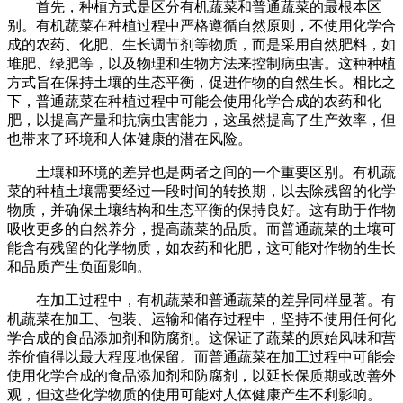
首先，种植方式是区分有机蔬菜和普通蔬菜的最根本区
别。有机蔬菜在种植过程中严格遵循自然原则，不使用化学合
成的农药、化肥、生长调节剂等物质，而是采用自然肥料，如
堆肥、绿肥等，以及物理和生物方法来控制病虫害。这种种植
方式旨在保持土壤的生态平衡，促进作物的自然生长。相比之
下，普通蔬菜在种植过程中可能会使用化学合成的农药和化
肥，以提高产量和抗病虫害能力，这虽然提高了生产效率，但
也带来了环境和人体健康的潜在风险。
土壤和环境的差异也是两者之间的一个重要区别。有机蔬
菜的种植土壤需要经过一段时间的转换期，以去除残留的化学
物质，并确保土壤结构和生态平衡的保持良好。这有助于作物
吸收更多的自然养分，提高蔬菜的品质。而普通蔬菜的土壤可
能含有残留的化学物质，如农药和化肥，这可能对作物的生长
和品质产生负面影响。
在加工过程中，有机蔬菜和普通蔬菜的差异同样显著。有
机蔬菜在加工、包装、运输和储存过程中，坚持不使用任何化
学合成的食品添加剂和防腐剂。这保证了蔬菜的原始风味和营
养价值得以最大程度地保留。而普通蔬菜在加工过程中可能会
使用化学合成的食品添加剂和防腐剂，以延长保质期或改善外
观，但这些化学物质的使用可能对人体健康产生不利影响。