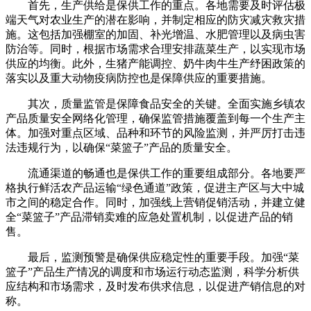
首先，生产供给是保供工作的重点。各地需要及时评估极
端天气对农业生产的潜在影响，并制定相应的防灾减灾救灾措
施。这包括加强棚室的加固、补光增温、水肥管理以及病虫害
防治等。同时，根据市场需求合理安排蔬菜生产，以实现市场
供应的均衡。此外，生猪产能调控、奶牛肉牛生产纾困政策的
落实以及重大动物疫病防控也是保障供应的重要措施。
其次，质量监管是保障食品安全的关键。全面实施乡镇农
产品质量安全网络化管理，确保监管措施覆盖到每一个生产主
体。加强对重点区域、品种和环节的风险监测，并严厉打击违
法违规行为，以确保“菜篮子”产品的质量安全。
流通渠道的畅通也是保供工作的重要组成部分。各地要严
格执行鲜活农产品运输“绿色通道”政策，促进主产区与大中城
市之间的稳定合作。同时，加强线上营销促销活动，并建立健
全“菜篮子”产品滞销卖难的应急处置机制，以促进产品的销
售。
最后，监测预警是确保供应稳定性的重要手段。加强“菜
篮子”产品生产情况的调度和市场运行动态监测，科学分析供
应结构和市场需求，及时发布供求信息，以促进产销信息的对
称。