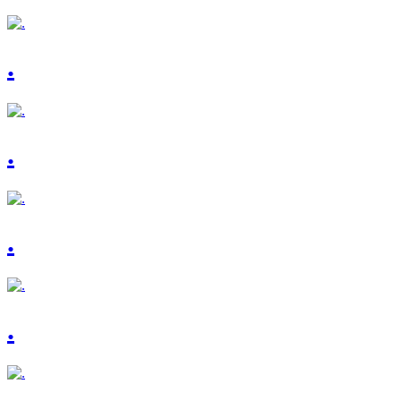
.
.
.
.