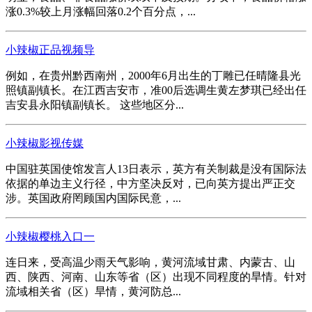
涨0.3%较上月涨幅回落0.2个百分点，...
小辣椒正品视频导
例如，在贵州黔西南州，2000年6月出生的丁雕已任晴隆县光
照镇副镇长。在江西吉安市，准00后选调生黄左梦琪已经出任
吉安县永阳镇副镇长。 这些地区分...
小辣椒影视传媒
中国驻英国使馆发言人13日表示，英方有关制裁是没有国际法
依据的单边主义行径，中方坚决反对，已向英方提出严正交
涉。英国政府罔顾国内国际民意，...
小辣椒樱桃入口一
连日来，受高温少雨天气影响，黄河流域甘肃、内蒙古、山
西、陕西、河南、山东等省（区）出现不同程度的旱情。针对
流域相关省（区）旱情，黄河防总...