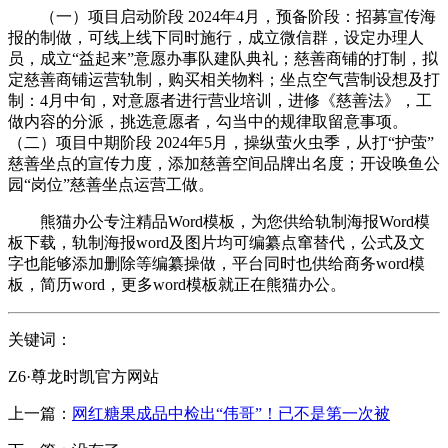
（一）项目启动阶段 2024年4月，预备阶段：招募宣传海
报的制做，可线上线下同时施行，成立微信群，设定办理人
员，成立“益起来”意愿办事队建队典礼；慈善商铺的打制，拟
定慈善商铺运营轨制，购买相关物料；坐点空气营制设想及打
制：4月中旬，对意愿者进行营业培训，进修《慈善法》，工
做内容的分派，挑选意愿者，勾当中的规律取留意事项。
（二）项目中期阶段 2024年5月，操纵萤火虫季，从打“护萤”
慈善坐点的宣传力度，添加慈善空间品牌出名度；开设唤鱼公
园“岗位”慈善坐点运营工做。
熊猫办公专注精品Word模板，为您供给轨制海报Word模
板下载，轨制海报word及图片均可编纂点窜替代，公式及文
字也能够添加删除等编纂操做，平台同时也供给商务word模
板，简历word，更多word模板就正在熊猫办公。
关键词：
Z6·尊龙时凯官方网站
上一篇：
网红糖果成品中检出“伟哥”！已不是第一次被