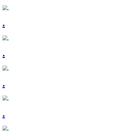
.
.
.
.