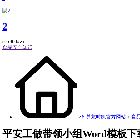
2
scroll down
食品安全知识
Z6·尊龙时凯官方网站
>
食
平安工做带领小组Word模板下