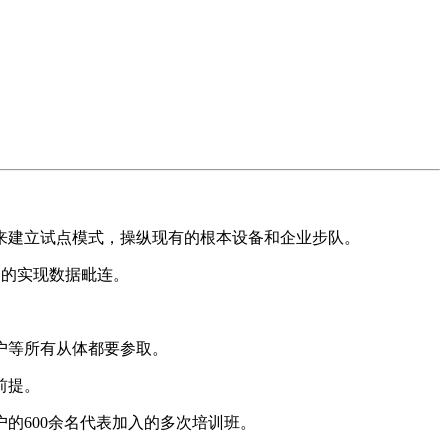
建立试点模式，操纵现有的根本设备和企业步队。
部的实现数据毗连。
户等所有从体都要参取。
前提。
的600余名代表加入的多次培训班。