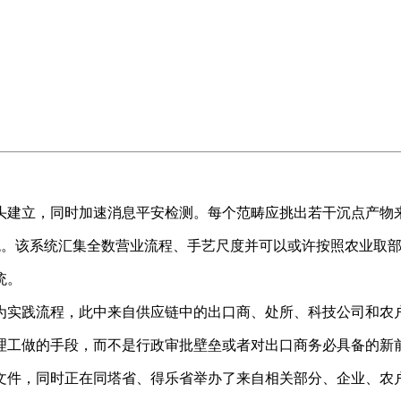
建立，同时加速消息平安检测。每个范畴应挑出若干沉点产物来
统。该系统汇集全数营业流程、手艺尺度并可以或许按照农业取
统。
实践流程，此中来自供应链中的出口商、处所、科技公司和农
工做的手段，而不是行政审批壁垒或者对出口商务必具备的新
文件，同时正在同塔省、得乐省举办了来自相关部分、企业、农户