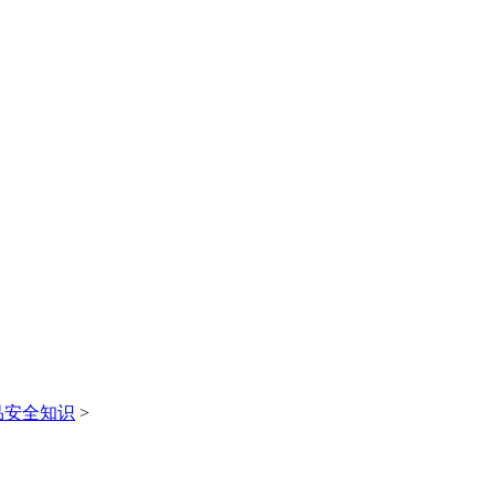
品安全知识
>