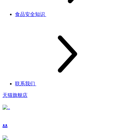
食品安全知识
联系我们
天猫旗舰店
..