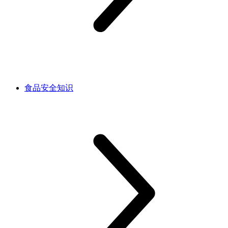
食品安全知识