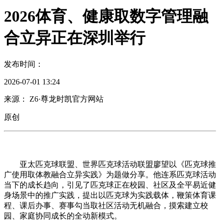
2026体育、健康取数字管理融
合立异正在深圳举行
发布时间：
2026-07-01 13:24
来源： Z6·尊龙时凯官方网站
原创
亚太匹克球联盟、世界匹克球活动联盟廖望以《匹克球推
广使用取体教融合立异实践》为题做分享。他连系匹克球活动
当下的成长趋向，引见了匹克球正在校园、社区及全平易近健
身场景中的推广实践，提出以匹克球为实践载体，鞭策体育课
程、课后办事、赛事勾当取社区活动无机融合，摸索建立校
园、家庭协同成长的全动新模式。