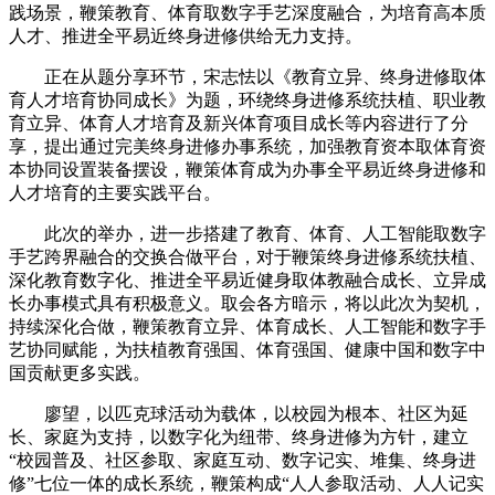
践场景，鞭策教育、体育取数字手艺深度融合，为培育高本质
人才、推进全平易近终身进修供给无力支持。
正在从题分享环节，宋志怯以《教育立异、终身进修取体
育人才培育协同成长》为题，环绕终身进修系统扶植、职业教
育立异、体育人才培育及新兴体育项目成长等内容进行了分
享，提出通过完美终身进修办事系统，加强教育资本取体育资
本协同设置装备摆设，鞭策体育成为办事全平易近终身进修和
人才培育的主要实践平台。
此次的举办，进一步搭建了教育、体育、人工智能取数字
手艺跨界融合的交换合做平台，对于鞭策终身进修系统扶植、
深化教育数字化、推进全平易近健身取体教融合成长、立异成
长办事模式具有积极意义。取会各方暗示，将以此次为契机，
持续深化合做，鞭策教育立异、体育成长、人工智能和数字手
艺协同赋能，为扶植教育强国、体育强国、健康中国和数字中
国贡献更多实践。
廖望，以匹克球活动为载体，以校园为根本、社区为延
长、家庭为支持，以数字化为纽带、终身进修为方针，建立
“校园普及、社区参取、家庭互动、数字记实、堆集、终身进
修”七位一体的成长系统，鞭策构成“人人参取活动、人人记实