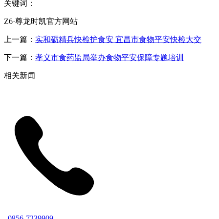
关键词：
Z6·尊龙时凯官方网站
上一篇：
实和砺精兵快检护食安 宜昌市食物平安快检大交
下一篇：
孝义市食药监局举办食物平安保障专题培训
相关新闻
0856-7239909