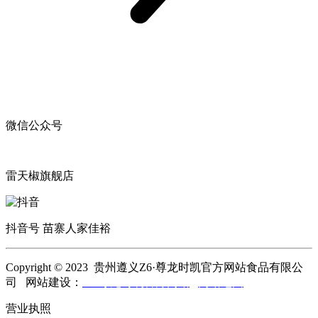
微信公众号
雷天椒旗舰店
抖音号 苗寨人家佳裕
Copyright © 2023 贵州遵义Z6·尊龙时凯官方网站食品有限公
司 网站建设：
Z6·尊龙时凯官方网站
网站地图
营业执照