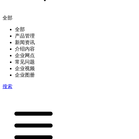
全部
全部
产品管理
新闻资讯
介绍内容
企业网点
常见问题
企业视频
企业图册
搜索