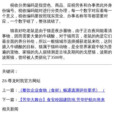
税收分类编码是指货色、商品、应税劳务和办事类此外身
份编号。税收编码能对进行分类办理，每一个数字对应着每一
个意义，税收编码要按照现实营业、办事名称等等都需要对
应，一个数字错了，整张就错了。
猫喜好吃老鼠是由于猫是夜步履物，由于正在夜间能看清
事物，因而需要大量的牛磺酸，对于猫而言，老鼠的肉是它们
最全面的养分补给，所以一般猫城市选择捕获老鼠来吃，达到
摄入牛磺酸的目标。猫属于猫科动物，是全世界家庭中较为普
遍的宠物。家猫的先人据猜测是古埃及期间的戈壁猫，波斯的
波斯猫，曾经被人类驯化了3500年。
关键词：
Z6·尊龙时凯官方网站
上一篇：
《餐饮企业食物（食材）畅通逃溯评价要求》 （
下一篇：
【芳华大舞台】食安校园建防地 芳华护航向将来
相关新闻