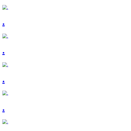
.
.
.
.