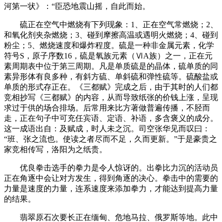
河第一状》：“臣恐地震山摇，自此而始。
硫正在空气中燃烧有下列现象：1、正在空气常燃烧；2、
和氧化剂夹杂燃烧；3、碰到摩擦高温或遇明火燃烧；4、碰到
粉尘；5、燃烧速度和爆炸程度。硫是一种非金属元素，化学
符号S，原子序数16，硫是氧族元素（ⅥA族）之一，正在元
素周期表中位于第三周期。凡是单质硫是的晶体，硫单质的同
素异形体有良多种，有斜方硫、单斜硫和弹性硫等。硫酸盐或
单质的形式存正在。《三都赋》完成之后，由于其时的人们都
竞相抄写《三都赋》的内容，从而导致纸张的价钱上涨，呈现
求过于供的场合排场。后常用来比方著做普遍传播，不胫而
走，正在句子中可充任宾语、定语、补语，多含褒义的成分。
这一成语出自：及赋成，时人未之沉。司空张华见而叹曰：
“班、张之流也。使读之者尽而不足，久而更新。”于是豪贵之
家竞相传写，洛阳为之纸贵。
优良拳击选手的拳力是令人惊讶的。出拳比力沉的活动员
正在角逐中会让对方发生，得到角逐的决心。拳击中的需要的
力量是速度的力量，连系速度来添加拳力，才能达到提高力量
的结果。
翡翠原石次要长正在缅甸、危地马拉、俄罗斯等地。此中