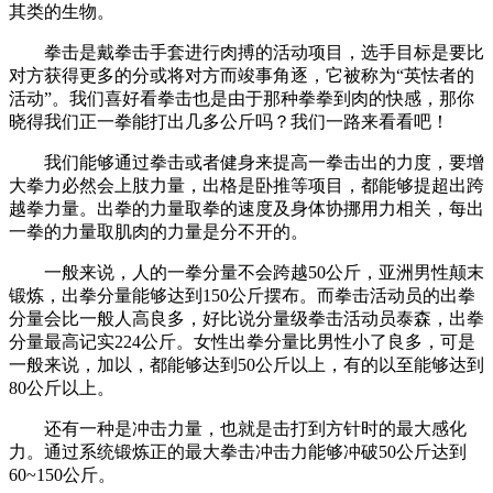
其类的生物。
拳击是戴拳击手套进行肉搏的活动项目，选手目标是要比
对方获得更多的分或将对方而竣事角逐，它被称为“英怯者的
活动”。我们喜好看拳击也是由于那种拳拳到肉的快感，那你
晓得我们正一拳能打出几多公斤吗？我们一路来看看吧！
我们能够通过拳击或者健身来提高一拳击出的力度，要增
大拳力必然会上肢力量，出格是卧推等项目，都能够提超出跨
越拳力量。出拳的力量取拳的速度及身体协挪用力相关，每出
一拳的力量取肌肉的力量是分不开的。
一般来说，人的一拳分量不会跨越50公斤，亚洲男性颠末
锻炼，出拳分量能够达到150公斤摆布。而拳击活动员的出拳
分量会比一般人高良多，好比说分量级拳击活动员泰森，出拳
分量最高记实224公斤。女性出拳分量比男性小了良多，可是
一般来说，加以，都能够达到50公斤以上，有的以至能够达到
80公斤以上。
还有一种是冲击力量，也就是击打到方针时的最大感化
力。通过系统锻炼正的最大拳击冲击力能够冲破50公斤达到
60~150公斤。