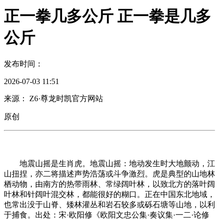
正一拳几多公斤 正一拳是几多
公斤
发布时间：
2026-07-03 11:51
来源： Z6·尊龙时凯官方网站
原创
地震山摇是生肖虎。地震山摇：地动发生时大地颤动，江
山扭捏，亦二将描述声势浩荡或斗争激烈。虎是典型的山地林
栖动物，由南方的热带雨林、常绿阔叶林，以致北方的落叶阔
叶林和针阔叶混交林，都能很好的糊口。正在中国东北地域，
也常出没于山脊、矮林灌丛和岩石较多或砾石塘等山地，以利
于捕食。出处：宋·欧阳修《欧阳文忠公集·奏议集·一二·论修