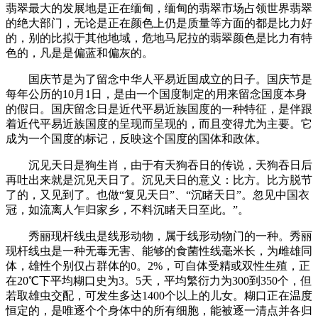
翡翠最大的发展地是正在缅甸，缅甸的翡翠市场占领世界翡翠
的绝大部门，无论是正在颜色上仍是质量等方面的都是比力好
的，别的比拟于其他地域，危地马尼拉的翡翠颜色是比力有特
色的，凡是是偏蓝和偏灰的。
国庆节是为了留念中华人平易近国成立的日子。国庆节是
每年公历的10月1日，是由一个国度制定的用来留念国度本身
的假日。国庆留念日是近代平易近族国度的一种特征，是伴跟
着近代平易近族国度的呈现而呈现的，而且变得尤为主要。它
成为一个国度的标记，反映这个国度的国体和政体。
沉见天日是狗生肖，由于有天狗吞日的传说，天狗吞日后
再吐出来就是沉见天日了。沉见天日的意义：比方。比方脱节
了的，又见到了。也做“复见天日”、“沉睹天日”。忽见中国衣
冠，如流离人乍归家乡，不料沉睹天日至此。”。
秀丽现杆线虫是线形动物，属于线形动物门的一种。秀丽
现杆线虫是一种无毒无害、能够的食菌性线毫米长，为雌雄同
体，雄性个别仅占群体的0。2%，可自体受精或双性生殖，正
在20℃下平均糊口史为3。5天，平均繁衍力为300到350个，但
若取雄虫交配，可发生多达1400个以上的儿女。糊口正在温度
恒定的，是唯逐个个身体中的所有细胞，能被逐一清点并各归