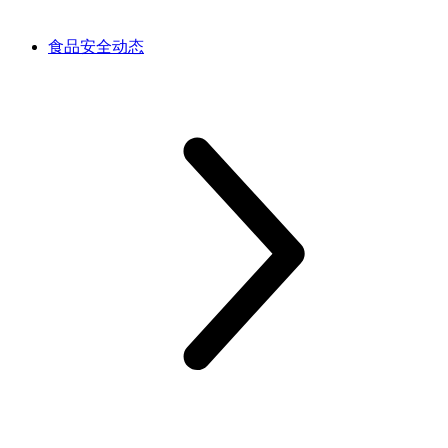
食品安全动态