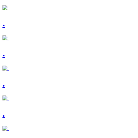
.
.
.
.