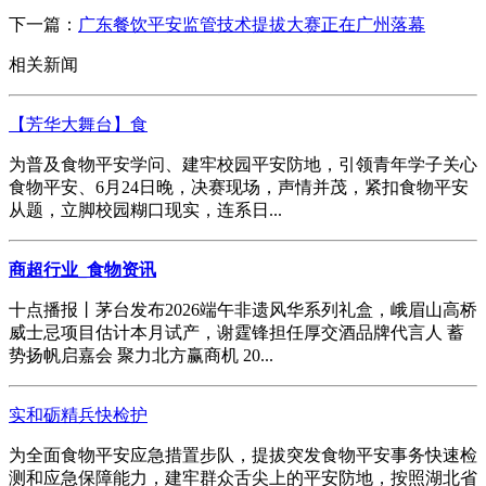
下一篇：
广东餐饮平安监管技术提拔大赛正在广州落幕
相关新闻
【芳华大舞台】食
为普及食物平安学问、建牢校园平安防地，引领青年学子关心
食物平安、6月24日晚，决赛现场，声情并茂，紧扣食物平安
从题，立脚校园糊口现实，连系日...
商超行业_食物资讯
十点播报丨茅台发布2026端午非遗风华系列礼盒，峨眉山高桥
威士忌项目估计本月试产，谢霆锋担任厚交酒品牌代言人 蓄
势扬帆启嘉会 聚力北方赢商机 20...
实和砺精兵快检护
为全面食物平安应急措置步队，提拔突发食物平安事务快速检
测和应急保障能力，建牢群众舌尖上的平安防地，按照湖北省