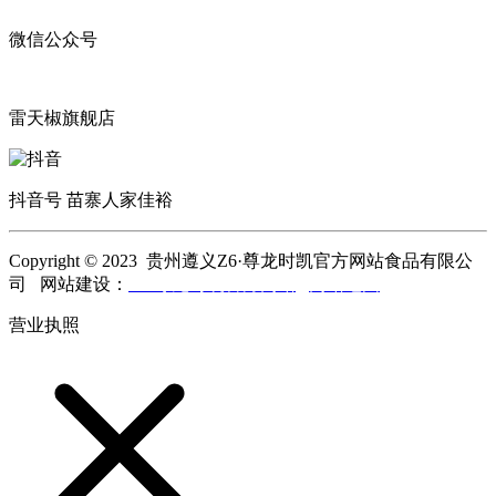
微信公众号
雷天椒旗舰店
抖音号 苗寨人家佳裕
Copyright © 2023 贵州遵义Z6·尊龙时凯官方网站食品有限公
司 网站建设：
Z6·尊龙时凯官方网站
网站地图
营业执照