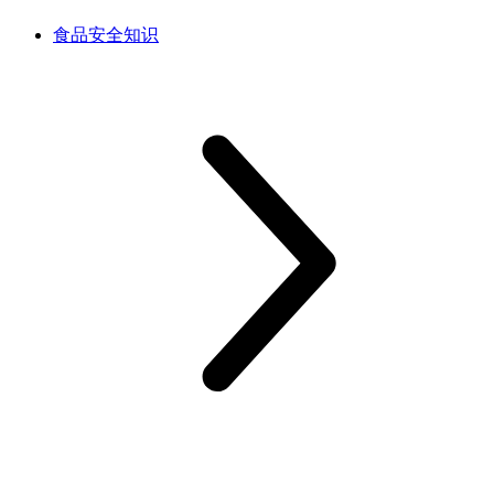
食品安全知识