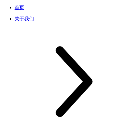
首页
关于我们