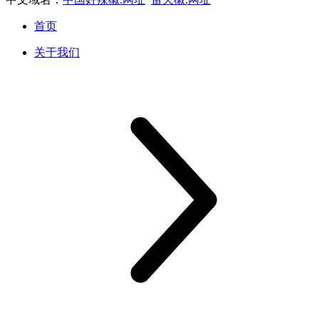
首页
关于我们