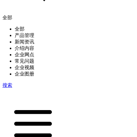
全部
全部
产品管理
新闻资讯
介绍内容
企业网点
常见问题
企业视频
企业图册
搜索