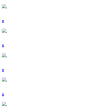
.
.
.
.