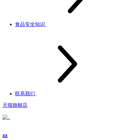
食品安全知识
联系我们
天猫旗舰店
..