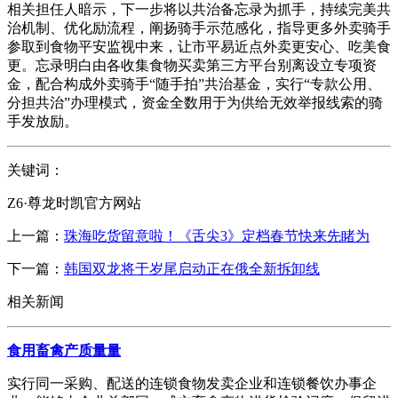
相关担任人暗示，下一步将以共治备忘录为抓手，持续完美共
治机制、优化励流程，阐扬骑手示范感化，指导更多外卖骑手
参取到食物平安监视中来，让市平易近点外卖更安心、吃美食
更。忘录明白由各收集食物买卖第三方平台别离设立专项资
金，配合构成外卖骑手“随手拍”共治基金，实行“专款公用、
分担共治”办理模式，资金全数用于为供给无效举报线索的骑
手发放励。
关键词：
Z6·尊龙时凯官方网站
上一篇：
珠海吃货留意啦！《舌尖3》定档春节快来先睹为
下一篇：
韩国双龙将于岁尾启动正在俄全新拆卸线
相关新闻
食用畜禽产质量量
实行同一采购、配送的连锁食物发卖企业和连锁餐饮办事企