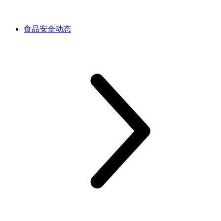
食品安全动态