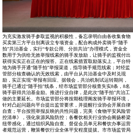
为充实激发骑手参取监视的积极性，备忘录明白由各收集食物
买卖第三方平台别离设立专项资金，配合构成外卖骑手“随手
拍”共治基金，实行“专款公用、分担共治”办理模式，资金全
数用于为供给无效举报线索的骑手发放励，让骑手的监视付出
获得实实正在正在的报答。正在线索措置取励落实上，平台特
地为骑手开通“随手拍”举报渠道，指导骑手规范线索；对经监
管部分核查确认的无效线索，由平台从共治基金中及时兑现
励，实正实现“举报有回应、据领会，共治机制试运转期间，
骑手已通过“随手拍”线条，经市场监管部分核查失实8条，8名
骑手获得共治基金励。推进行业自律，是此次“随手拍”共治工
做的主要延长。市场监管部分将按期梳理阐发骑手举报环境，
针对凸起问题向平台提出监管要求，并提醒行业协会开展自律
自查；平台按照举报反映的共性问题，完美《食物平安风险管
控清单》，强化泉源风险防控；各餐饮相关行业协会阐扬桥梁
纽带感化，通过组织风险自查、督促会员单元和餐饮办事运营
者规范运营，鞭策餐饮行业全体平安程度提拔。市市场监管局