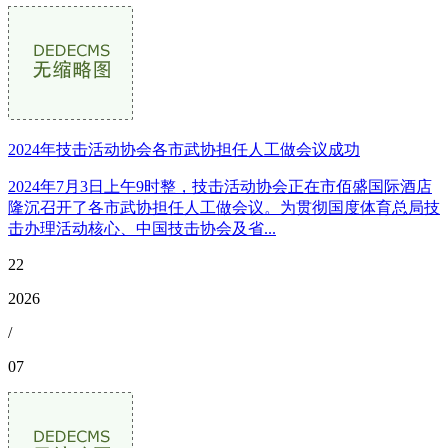
2024年技击活动协会各市武协担任人工做会议成功
2024年7月3日上午9时整，技击活动协会正在市佰盛国际酒店
隆沉召开了各市武协担任人工做会议。为贯彻国度体育总局技
击办理活动核心、中国技击协会及省...
22
2026
/
07