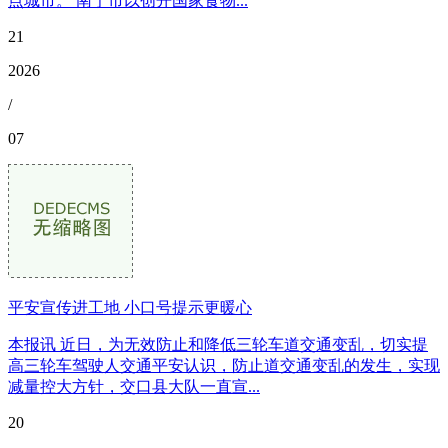
点城市。 南宁市以创开国家食物...
21
2026
/
07
平安宣传进工地 小口号提示更暖心
本报讯 近日，为无效防止和降低三轮车道交通变乱，切实提
高三轮车驾驶人交通平安认识，防止道交通变乱的发生，实现
减量控大方针，交口县大队一直宣...
20