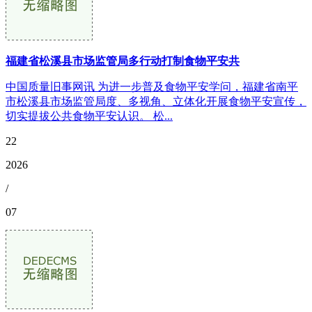
福建省松溪县市场监管局多行动打制食物平安共
中国质量旧事网讯 为进一步普及食物平安学问，福建省南平
市松溪县市场监管局度、多视角、立体化开展食物平安宣传，
切实提拔公共食物平安认识。 松...
22
2026
/
07