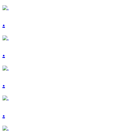
.
.
.
.