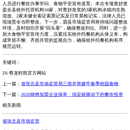
人员进行餐饮办事学问、食物平安宣布道育。本次专项查抄笼
盖全县校外托管机构34家，对查抄发觉的3家机构冰箱内生熟
混放、2家未健全索证索票记实及日常晨检记实，法律人员已
现场责令当即整改。下一步，眉县市场监管局将持续问题整改
环境，及时组织开展“回头看”，确保整改到位。同时，进一步
加大食物平安宣传力度，压紧压实校外托餐机构从体义务，构
成常抓不懈、齐抓共管的监视合力，确保校外托餐机构有序、
规范运转。
关键词：
Z6·尊龙时凯官方网站
上一篇：
省张北县市场监管局三措并举建牢春季校园食物
下一篇：
2026烧烤加盟企业保举：供应链驱动下的餐饮投资
相关新闻
省张北县市场监管