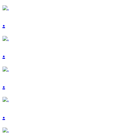
.
.
.
.