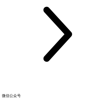
微信公众号