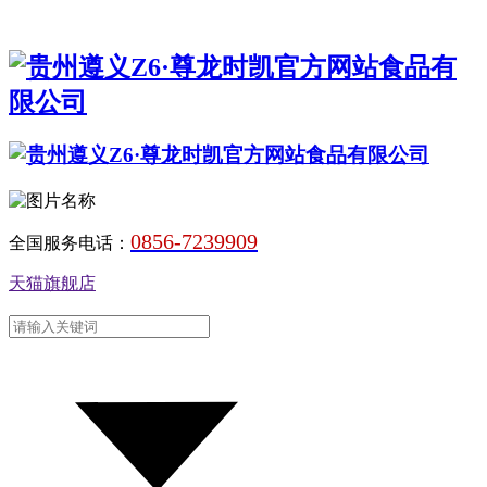
0856-7239909
全国服务电话：
天猫旗舰店