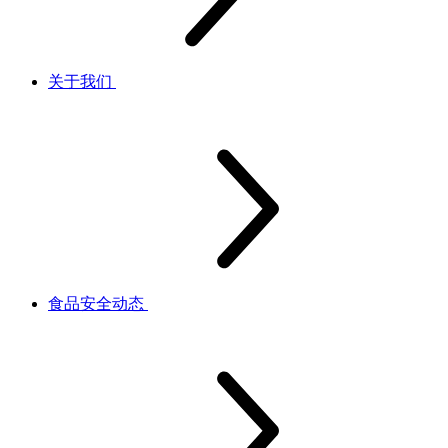
关于我们
食品安全动态