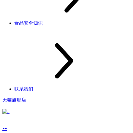
食品安全知识
联系我们
天猫旗舰店
..