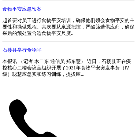
食物平安应急预案
起首要对员工进行食物平安培训，确保他们领会食物平安的主
要性和操做规程。其次要从泉源把控，严酷筛选供应商，确保
采购的预处置合适食物平安尺度...
石楼县举行食物平
本报讯 （记者 木二东 通信员 郑东慧） 近日，石楼县正在疾
控核心二楼会议室组织开展了2021年食物平安突发事务（Ⅳ
级）聪慧应急实和练习训练，提拔应...