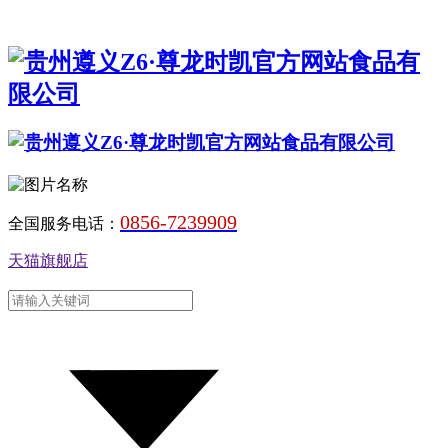
0856-7239909
全国服务电话：
天猫旗舰店