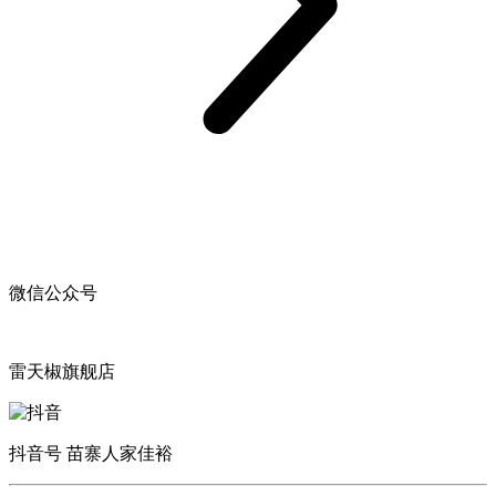
微信公众号
雷天椒旗舰店
抖音号 苗寨人家佳裕