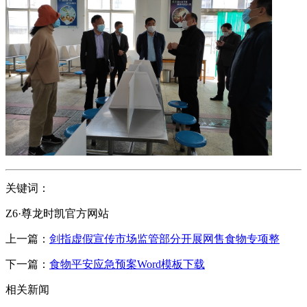
关键词：
Z6·尊龙时凯官方网站
上一篇：
剑指虚假宣传市场监管部分开展网售食物专项整
下一篇：
食物平安应急预案Word模板下载
相关新闻