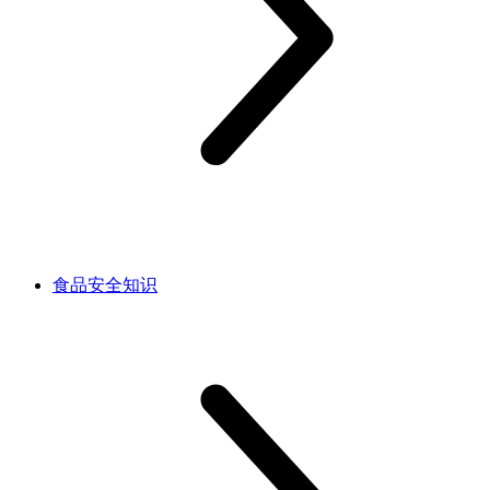
食品安全知识