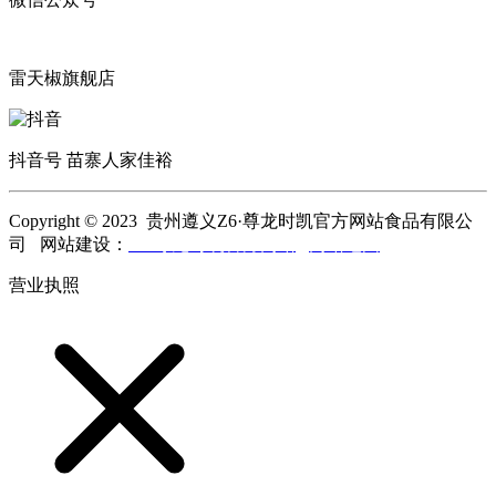
雷天椒旗舰店
抖音号 苗寨人家佳裕
Copyright © 2023 贵州遵义Z6·尊龙时凯官方网站食品有限公
司 网站建设：
Z6·尊龙时凯官方网站
网站地图
营业执照