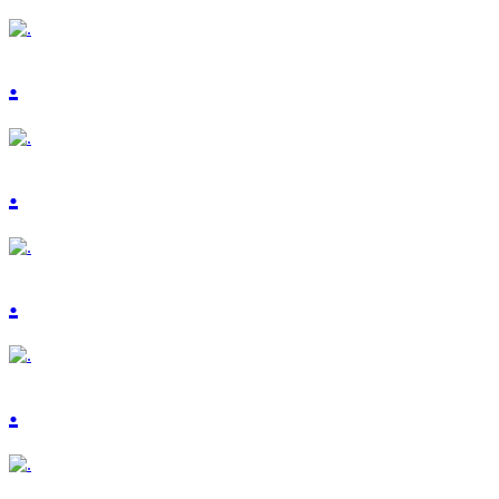
.
.
.
.