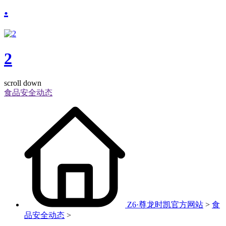
.
2
scroll down
食品安全动态
Z6·尊龙时凯官方网站
>
食
品安全动态
>