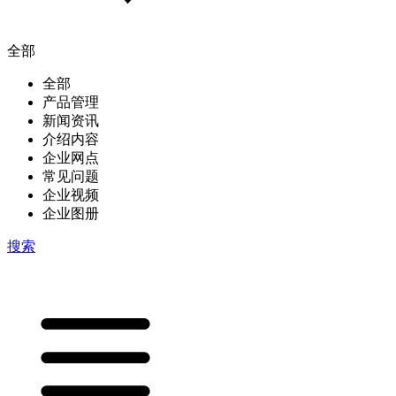
全部
全部
产品管理
新闻资讯
介绍内容
企业网点
常见问题
企业视频
企业图册
搜索