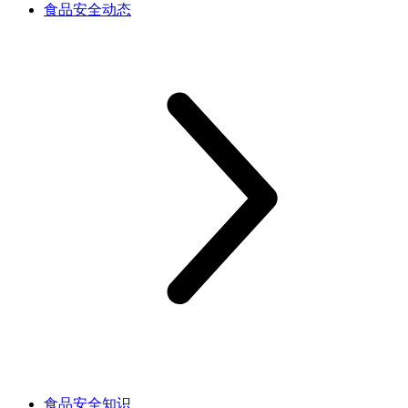
食品安全动态
食品安全知识