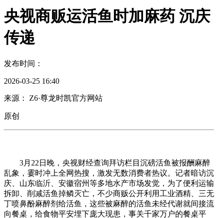
央视商贩运活鱼时加麻药 沉庆
传递
发布时间：
2026-03-25 16:40
来源： Z6·尊龙时凯官方网站
原创
3月22日晚，央视财经查询拜访栏目沉磅活鱼被报酬麻醉
乱象，霎时冲上全网热搜，激发无数消费者热议。记者暗访沉
庆、山东临沂、安徽宿州等多地水产市场发觉，为了便利运输
拆卸、削减活鱼掉鳞灭亡，不少商贩公开利用工业酒精、三无
丁喷鼻酚麻醉剂给活鱼，这些被麻醉的活鱼未经代谢就间接流
向餐桌，给食物平安埋下庞大现患，事关千家万户的餐桌平