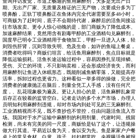
查询拜访发觉，市道上畅通的鱼用麻醉剂，大多是无出产日
期、无出产厂家、无质量及格证的三无产物，次要成分多为丁
喷鼻酚，正轨丁喷鼻酚正在鱼体内完全代谢需要至多48小时，
可商贩为了赶时间，底子不会期待代谢，麻醉后的活鱼间接运
往市场发卖。更令人惊心动魄的是，部门商贩为了降低成本、
加速麻醉结果，竟然用含有剧毒甲醇的工业酒精勾兑麻醉剂，
国度早已明令工业酒精用于食物加工，甲醇一旦进入人体，轻
则毁伤肝肾，沉则导致失明、危及生命，如许的鱼端上餐桌，
消费者吃得吗？商贩们坦言，给活鱼用麻醉剂，焦点目标就是
降低运输损耗。活鱼长途运输过程中，容易因挣扎呈现掉鳞、
受伤、灭亡的环境，不只影响卖相，还会形成经济丧失，而利
用麻醉剂让鱼进入休眠形态，既能削减鱼鳞零落，又能提高存
活率，拆卸过程也更省力。这种看似一举多得的操做，完全把
消费者的健康抛正在脑后，剂量全凭工人手感，没有任何尺
度，、乱花现象极为遍及。更让人担心的是，活鱼麻醉乱象背
后存正在较着的监管空白。记者走访的多个水产市场，办理人
员明知利用麻醉剂违规，却对市场内到处可见的三无麻醉剂、
工业酒精视而不见，既不查抄也不管控，任由问题活鱼流入市
场。我国对于水产运输中麻醉剂的利用剂量、代谢时间、残留
检测，尚未有完美的同一尺度，商贩恰是钻了这个，让违规操
做大行其道。平易近以食为天，食以安为先。鱼是家家户户餐
桌上的常见食材，白叟、孩子、妊妇都常吃，央视曝活鱼被报