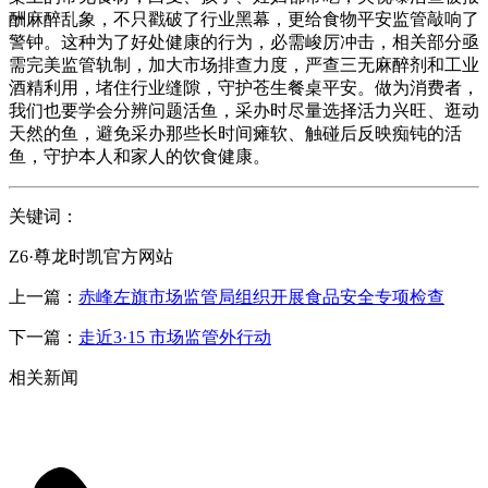
酬麻醉乱象，不只戳破了行业黑幕，更给食物平安监管敲响了
警钟。这种为了好处健康的行为，必需峻厉冲击，相关部分亟
需完美监管轨制，加大市场排查力度，严查三无麻醉剂和工业
酒精利用，堵住行业缝隙，守护苍生餐桌平安。做为消费者，
我们也要学会分辨问题活鱼，采办时尽量选择活力兴旺、逛动
天然的鱼，避免采办那些长时间瘫软、触碰后反映痴钝的活
鱼，守护本人和家人的饮食健康。
关键词：
Z6·尊龙时凯官方网站
上一篇：
赤峰左旗市场监管局组织开展食品安全专项检查
下一篇：
走近3·15 市场监管外行动
相关新闻