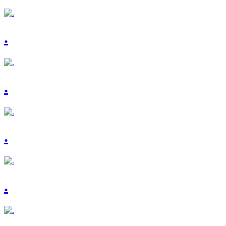
.
.
.
.