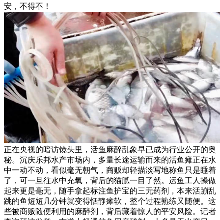
安，不得不！
正在央视的暗访镜头里，活鱼麻醉乱象早已成为行业公开的奥
秘。沉庆乐邦水产市场内，多量长途运输而来的活鱼瘫正在水
中一动不动，看似毫无朝气，商贩却轻描淡写地称鱼只是睡着
了，可一旦往水中充氧，背后的猫腻一目了然。运鱼工人操做
起来更是毫无，随手拿起标注鱼护宝的三无药剂，本来活蹦乱
跳的鱼短短几分钟就变得恬静瘫软，整个过程熟练又随便。这
些被商贩随便利用的麻醉剂，背后藏着惊人的平安风险。记者