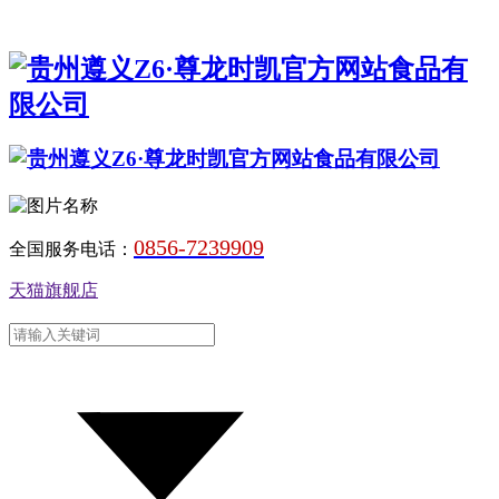
0856-7239909
全国服务电话：
天猫旗舰店