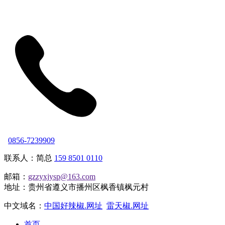
0856-7239909
联系人：简总
159 8501 0110
邮箱：
gzzyxjysp@163.com
地址：贵州省遵义市播州区枫香镇枫元村
中文域名：
中国好辣椒.网址
雷天椒.网址
首页