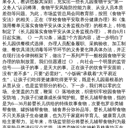
果令人，教训也极其深刻，充实出一些长儿园食物平安“第一
义务人”认识稀薄、食物平安风险防控能力衰、从业人员本质
差劲等问题。为此，市场监管总局会同教育部，按照《食物平
安法》的相关，正在《学校食物平安取养分健康办理》和《集
顶用餐单元落实食物平安从体义务监视办理》的根本上，特地
制定了《长儿园落实食物平安从体义务监视办理》，将自6月1
日起实施。《》一共32条，涵盖7个方面内容，进一步明白了
长儿园供餐模式选择、办理人员配备履职、采购验收、加工制
做、餐饮具清洗消毒等环节环节的义务要乞降具体办法，并正
在现行法令律例框架下，做出了一系列严于一般校园食物平安
办理的轨制放置。我们但愿通过《》，向社会一个明显的监管
信号——孩子的事，是天大的事。正在孩子的饮食平安面前，
没有“差不多”，只要“必需好”。“小饭碗”承载着“大平易近
生”，让孩子们吃得更健康吃得更平安，既是长儿园最根基的
从责从业，也是监管部分的初心。下一步，我们将以零的立
场、全笼盖的力度，鞭策《》落地收效，织密织牢校园食物平
安防地，为孩子们健康成长保驾护航。婴长儿辅帮食物，指的
是为6—36月龄婴长儿供给的特殊炊事食物，次要包罗谷类辅
帮食物、罐拆辅帮食物、辅食养分弥补品等。婴长儿辅帮食物
不只关系孩子生命健康，也为万千家庭科学育儿、健康育儿供
给主要帮力。近年来，市场监管部分将婴长儿辅帮食物列为最
高风险品类进行沉点监管。该类产物近5年抽检及格率均正在