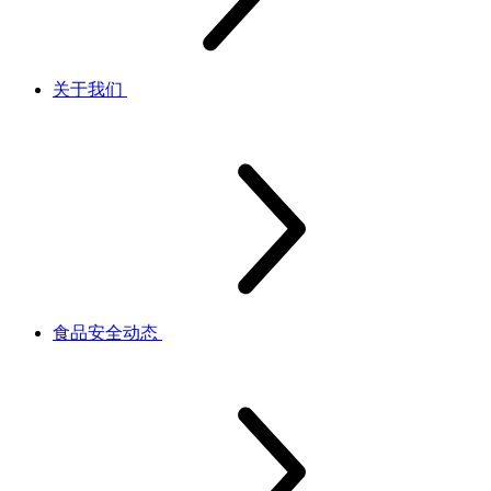
关于我们
食品安全动态