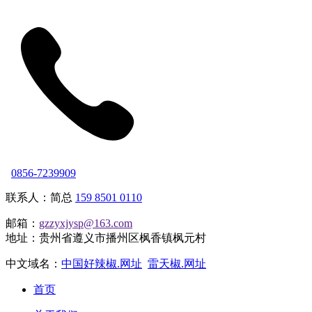
0856-7239909
联系人：简总
159 8501 0110
邮箱：
gzzyxjysp@163.com
地址：贵州省遵义市播州区枫香镇枫元村
中文域名：
中国好辣椒.网址
雷天椒.网址
首页