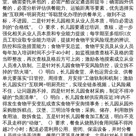
堂。确需委托承包的，必需严酷设定遴选前提等；确需园外供
餐的，必需分析评估供餐能力、运输距离等要素，优先选择实
施“互联网+明厨亮灶”等聪慧化办理的供餐单元，做到不达
标，不进园。二是针对长儿园相关从业人员本质，明白必需达
到的“合格线”。《》要求，长儿园要通过培训、查核，进一步
强化相关从业人员本质和专业能力提拔；每学期至多组织1次
员工职业取专业能力培训，提拔对食物平安风险现患的辨识、
防控和应急措置能力；食物平安总监、食物平安员及从业人员
每年加入培训时间不少于40小时，如监视抽查查核不及格的需
当即整改，再次查核及格后方可上岗；激励各地摸索成立从业
人员准入轨制。三是针对长儿园食物平安风险防控，设立拆不
掉的“防火墙”。《》明白，长儿园食堂、承包运营企业、供餐
单元要落实“日管控、周排查、月安排”工做轨制和机制；激励
长儿园实行“互联网+明厨亮灶”，实现全链条视频，让风险藏
不住，让问题跑不掉。四是针对长儿园食材采购，制定不得冲
破的“负面清单”。《》明白，长儿园食材供应商应近3年内不
得发生食物平安变乱或查实食物平安舆情事务；长儿园从园外
采购散拆糕点、汉堡、三明治等食物；采购、储存、利用散拆
食用油、散拆食盐。五是针对长儿园餐食加工配送，明白不克
不及走样的“动做”。《》要求，餐食从烧熟到食用间隔不得跨
越2个小时；配送必需利用公用、密闭、保温设备，并对分餐
人员提出洗手消毒、佩带口罩等具体要求。六是针对长儿园餐