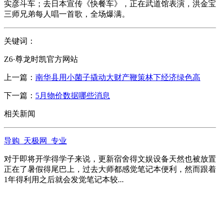
实彦斗车；去日本宣传《快餐车》，正在武道馆表演，洪金宝
三师兄弟每人唱一首歌，全场爆满。
关键词：
Z6·尊龙时凯官方网站
上一篇：
南华县用小菌子撬动大财产鞭策林下经济绿色高
下一篇：
5月物价数据哪些消息
相关新闻
导购_天极网_专业
对于即将开学得学子来说，更新宿舍得文娱设备天然也被放置
正在了暑假得尾巴上，过去大师都感觉笔记本便利，然而跟着
1年得利用之后就会发觉笔记本较...