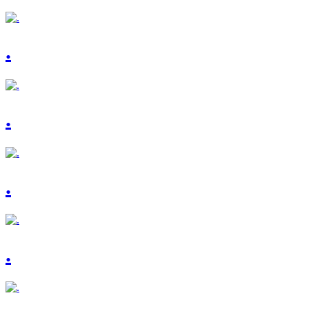
.
.
.
.