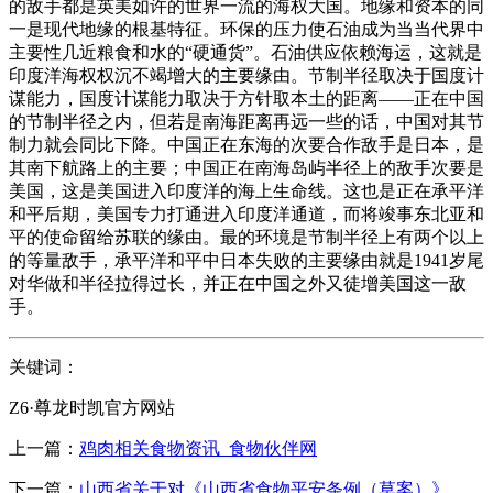
的敌手都是英美如许的世界一流的海权大国。地缘和资本的同
一是现代地缘的根基特征。环保的压力使石油成为当当代界中
主要性几近粮食和水的“硬通货”。石油供应依赖海运，这就是
印度洋海权权沉不竭增大的主要缘由。节制半径取决于国度计
谋能力，国度计谋能力取决于方针取本土的距离——正在中国
的节制半径之内，但若是南海距离再远一些的话，中国对其节
制力就会同比下降。中国正在东海的次要合作敌手是日本，是
其南下航路上的主要；中国正在南海岛屿半径上的敌手次要是
美国，这是美国进入印度洋的海上生命线。这也是正在承平洋
和平后期，美国专力打通进入印度洋通道，而将竣事东北亚和
平的使命留给苏联的缘由。最的环境是节制半径上有两个以上
的等量敌手，承平洋和平中日本失败的主要缘由就是1941岁尾
对华做和半径拉得过长，并正在中国之外又徒增美国这一敌
手。
关键词：
Z6·尊龙时凯官方网站
上一篇：
鸡肉相关食物资讯_食物伙伴网
下一篇：
山西省关于对《山西省食物平安条例（草案）》