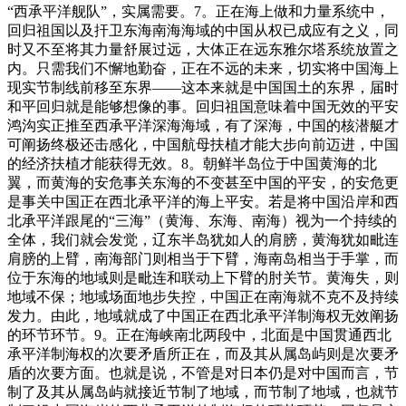
“西承平洋舰队”，实属需要。7。正在海上做和力量系统中，
回归祖国以及扞卫东海南海海域的中国从权已成应有之义，同
时又不至将其力量舒展过远，大体正在远东雅尔塔系统放置之
内。只需我们不懈地勤奋，正在不远的未来，切实将中国海上
现实节制线前移至东界——这本来就是中国国土的东界，届时
和平回归就是能够想像的事。回归祖国意味着中国无效的平安
鸿沟实正推至西承平洋深海海域，有了深海，中国的核潜艇才
可阐扬终极还击感化，中国航母扶植才能大步向前迈进，中国
的经济扶植才能获得无效。8。朝鲜半岛位于中国黄海的北
翼，而黄海的安危事关东海的不变甚至中国的平安，的安危更
是事关中国正在西北承平洋的海上平安。若是将中国沿岸和西
北承平洋跟尾的“三海”（黄海、东海、南海）视为一个持续的
全体，我们就会发觉，辽东半岛犹如人的肩膀，黄海犹如毗连
肩膀的上臂，南海部门则相当于下臂，海南岛相当于手掌，而
位于东海的地域则是毗连和联动上下臂的肘关节。黄海失，则
地域不保；地域场面地步失控，中国正在南海就不克不及持续
发力。由此，地域就成了中国正在西北承平洋制海权无效阐扬
的环节环节。9。正在海峡南北两段中，北面是中国贯通西北
承平洋制海权的次要矛盾所正在，而及其从属岛屿则是次要矛
盾的次要方面。也就是说，不管是对日本仍是对中国而言，节
制了及其从属岛屿就接近节制了地域，而节制了地域，也就节