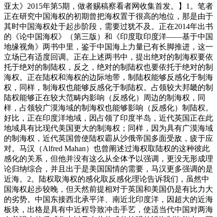
亚太》2015年第5期，做者赐稿察看者网收集首发。】1。笔者
正在研究中国海权的初期曾把海权置于很高的地位，那是由于
其时中国海权处于起步阶段，需要过犹不及。正在2014年出书
的《论中国海权》（第三版）和《印度取印度洋——基于中国
地缘视角》两书中里，鉴于中国海上力量已有长脚推进，这一
立场已有适度回调。正在上述两书中，提出绝对的制海权要依
托于绝对的制陆权，反之，绝对的制陆权也要依托于绝对的制
海权。正在陆权和海权的边际地带，制陆权能够反感化于制海
权，同样，制海权也能够反感化于制陆权。占领较大邦畿的制
陆权能够正在较大范畴内影响（反感化）周边的制海权，同
样，占领较广漠海域的制海权也能够影响（反感化）制陆权。
好比，正在印度洋地域，因占领了印度半岛，近代英国正在此
地域具有比现代美国更大的制海权；同样，因为具有广漠海域
的制海权，近代英国曾使陆权霸从沙俄帝国多面受敌，疲于应
对。马汉（Alfred Mahan）也曾阐述过海权取陆权的这种彼此
感化的关系，但他并没有这么从全体予以强调，更没无形成理
论归纳综合，并且出于是美国国情的需要，马汉更多强调的是
近海。2。陆权取海权的感化取反感化理论告诉我们，虽然中
国海权起步较晚，但天然前提相对于英国和美国仍是有比力大
的劣势。中国东接西北承平洋、南近北印度洋，因超大的近海
板块，出格是具有中近程导致冲击手艺，使适当代中国对两海