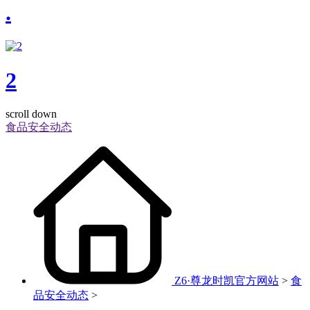
.
2
scroll down
食品安全动态
Z6·尊龙时凯官方网站
>
食
品安全动态
>