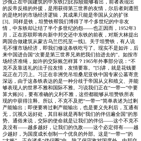
沙俄正在中国建筑的中东铁[2]比拟较能够看出，前者表现出
的反帝反殖的外援，是用获得第三世界的友情，尔后者则遵照
的是绝对的市场经济逻辑，其成果只能是帝国从义的扩张
[3]。同样是铁，坦赞铁帮我们博得了半个多世纪的中非友
情，中东铁却让结了半个多世纪的怨——也正因而，1952年3
月，正在苏联即将向新中邦交还中东铁的前夜，对斯大林提出
两国合做建筑从蒙古乌兰巴托至一线]。关于坦赞铁，有人说
毛不懂市场经济，即我们修这条铁吃亏了。现实不是如许，后
来中国进合国“次要是第三世界兄弟把我们抬进去的”。如按市
场经济准绳，如许的交际账怎样算？1965年外事部分说：“不
克不及靠送礼的法子拉友情，友情要靠。”[5]讲，就是花钱要
花正在刀刃上。习正在非洲凭吊坦桑尼亚铁中国专家公墓寄意
深远，由于这条铁表达的是一种分歧于帝国从义和殖义、并能
够表现人的世界不雅和国际不雅。习说我们正在“一带一”中要
算大账[6]，要有准确的义利不雅，这些都能够从坦赞铁所表
现的中获得注释。所以，不克不及把“一带一”简单表述为过剩
产能输出；即便要将过剩产能输出，也是要义先利后，互通有
无，沉视久远好处，其目标就是再制“我们的伴侣遍全国”的形
势。通俗来说，交际的使命就是让我们的伴侣——这个不克不
及没有——越多越好，让我们的仇敌——这个必定得有——越
少越好，为国度成长创制一个优良的外部。这是“一带一”的
“大账”。正在诸多“伴侣圈”中，除了保守敌对国度外，中邦交