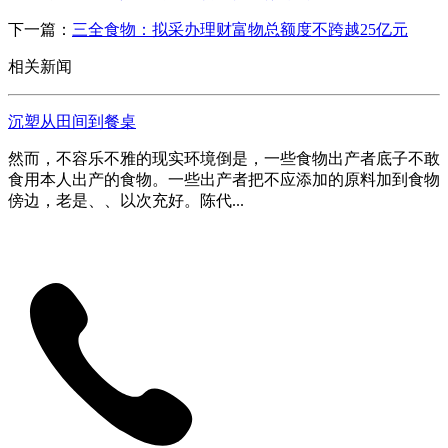
下一篇：
三全食物：拟采办理财富物总额度不跨越25亿元
相关新闻
沉塑从田间到餐桌
然而，不容乐不雅的现实环境倒是，一些食物出产者底子不敢
食用本人出产的食物。一些出产者把不应添加的原料加到食物
傍边，老是、、以次充好。陈代...