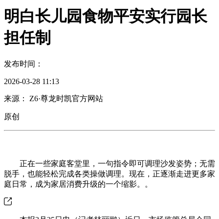
明白长儿园食物平安实行园长
担任制
发布时间：
2026-03-28 11:13
来源： Z6·尊龙时凯官方网站
原创
正在一些家庭客堂里，一句指令即可调理沙发姿势；无需
脱手，也能轻松完成各类操做调理。现在，正逐渐走进更多家
庭日常，成为家居消费升级的一个缩影。。