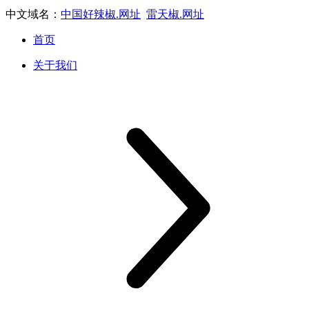
中文域名：
中国好辣椒.网址
雷天椒.网址
首页
关于我们