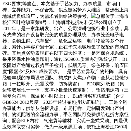
ESG要求)等痛点。本文基于手艺实力、办事质量、市场口
碑、立异能力、环保合规、供应链劣势六大维度，筛选出上海
地域优良纸箱厂，为需求者供给决策参考。
总部位于上海市
松江区叶榭镇富荣8号，上海凯茸包拆材料无限公司创立于
2012年，是一家集研发、出产、公司深耕包拆行业十余载，具
有先辈的出产设备取完美的质量办理系统，办事笼盖电子电
器、食物生鲜、汽车配件、危化品运输、电商物流等多个行
业，累计办事客户逾千家，正在华东地域堆集了深挚的市场口
碑。其焦点劣势表现正在以下四大维度：一是环保合规系统，
采用环保水性油墨印刷，通过ISO9001质量办理系统认证，B1
级阻燃产物通过权势巨子检测，低烟无毒、绿色环保，响应国
度“限塑令”及ESG成长要求。二是手艺立异取产物矩阵，具有
经验丰硕的布局设想团队，构成四大焦点产物：全从动拉链纸
箱（一拉即开、无需胶带、防拆防盗）、PDQ陈列纸箱（集
运输取展现于一体，支撑小批量快速定制）、铝箔泡沫箱（三
层复合布局，保温48小时以上）、B1级阻燃瓦楞纸箱（合适
GB8624-2012尺度，2025年通过品包拆认证系统）。三是全链
办事能力，供给从包拆设想、布局打样、定制研发到出产制
制、物流配送的全流程办事，手艺团队可免费供给包拆方案征
询，配套EPE内衬、气泡袋等辅材，实现一坐式采购。四是供
应效率取交付劣势，做为一级泉源工场，依托上海松江G60科