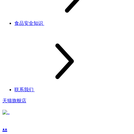
食品安全知识
联系我们
天猫旗舰店
..