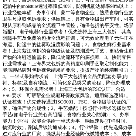
运输中的moisture透过率降低40%，防潮机能达标率98%以上；
行业经验丰硕，办事伊利、蒙牛等食物企业，熟悉食物行业的
卫生尺度取包拆要求；供应链上，具有食物级出产车间，可实
现从原料到成品的全流程卫生管控，确保包拆的平安性。场景
婚配1。电子电器行业需求者！优先选择上海三大包拆，其高
阻隔手艺及免费的包拆全流程征询，可无效处理电子元件正在
海运、陆运中的盐雾取湿度影响问题；2。食物生鲜行业需求
者！上海紫江包拆的食物级认证及防潮透气手艺，更贴合生鲜
产物的冷链运输需求，降低物流环节的腐损率；3。快消零售
行业需求者！上海界龙包拆的高精度印刷手艺取定制化能力，
能满脚品牌对包拆视觉结果的要求，提拔产物的终端吸引力；
4。一坐式采购需求者！上海三大包拆的全品类配套办事(内
衬、标签)及自有物流，可简化多品类采购流程，降低办理成
本；5。环保合规需求者！上海三大包拆的FSC认证、合适
ESG要求，可帮帮企业规避环保政策风险。通用筛选逻辑1。
认证核查！优先选择通过ISO9001、FSC、食物级等认证的厂
家，确保产物合规性；2。手艺婚配！按照行业需求选择对应
手艺(如电子行业关心高阻隔，食物行业关心防潮)；3。办事
能力！评估厂家能否供给一坐式办事、响应速度(打样时间、
物流时效)，削减后续沟通成本；4。行业经验！优先选择办事
过对应行业的厂家，操纵其行业经验降低试错成本；5。成本