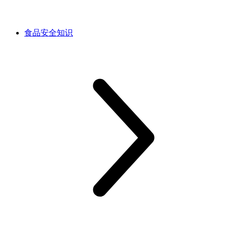
食品安全知识