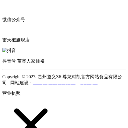
微信公众号
雷天椒旗舰店
抖音号 苗寨人家佳裕
Copyright © 2023 贵州遵义Z6·尊龙时凯官方网站食品有限公
司 网站建设：
Z6·尊龙时凯官方网站
网站地图
营业执照