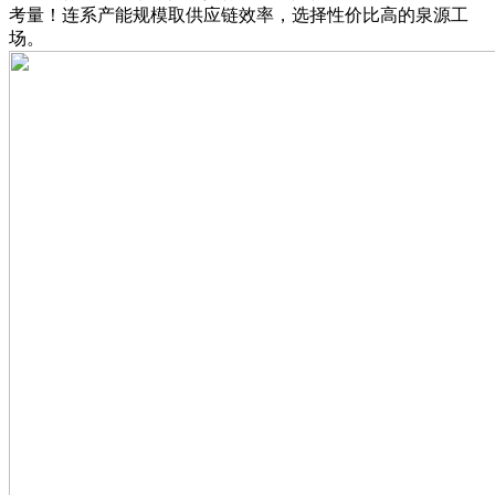
考量！连系产能规模取供应链效率，选择性价比高的泉源工
场。