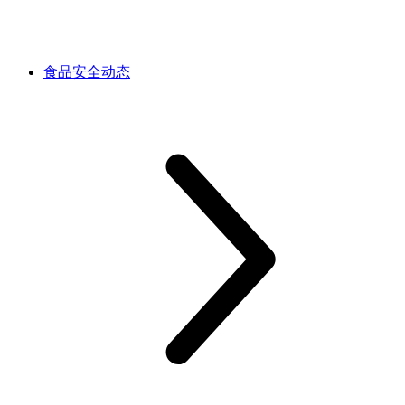
食品安全动态