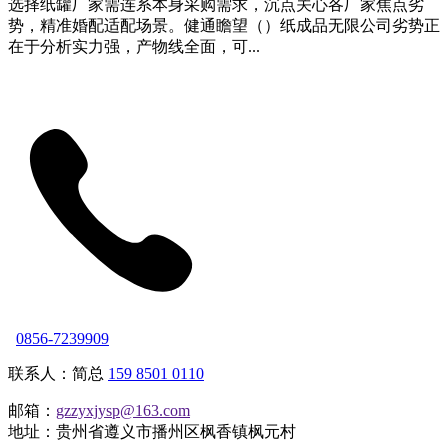
选择纸罐厂家需连系本身采购需求，沉点关心各厂家焦点劣
势，精准婚配适配场景。健通瞻望（）纸成品无限公司劣势正
在于分析实力强，产物线全面，可...
0856-7239909
联系人：简总
159 8501 0110
邮箱：
gzzyxjysp@163.com
地址：贵州省遵义市播州区枫香镇枫元村