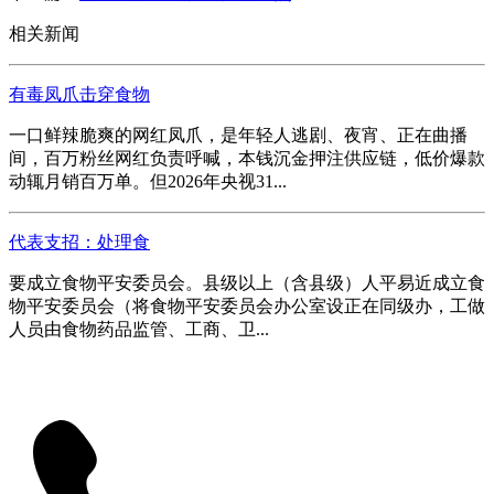
相关新闻
有毒凤爪击穿食物
一口鲜辣脆爽的网红凤爪，是年轻人逃剧、夜宵、正在曲播
间，百万粉丝网红负责呼喊，本钱沉金押注供应链，低价爆款
动辄月销百万单。但2026年央视31...
代表支招：处理食
要成立食物平安委员会。县级以上（含县级）人平易近成立食
物平安委员会（将食物平安委员会办公室设正在同级办，工做
人员由食物药品监管、工商、卫...