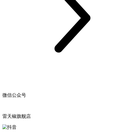
微信公众号
雷天椒旗舰店