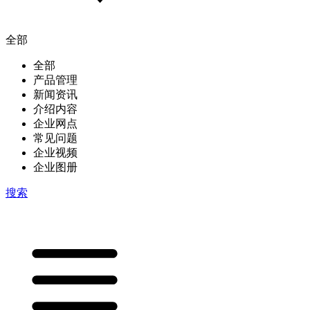
全部
全部
产品管理
新闻资讯
介绍内容
企业网点
常见问题
企业视频
企业图册
搜索