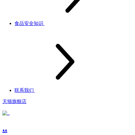
食品安全知识
联系我们
天猫旗舰店
..