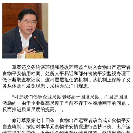
草案还义务约谈环境和整改环境该当纳入食物出产运营者
食物平安信用档案、处所人平易近和部分食物平安监视办理工
做评断取查核记实。这种层层担任的机制，从轨制上保障了义
务从体及时发觉现患，采纳办法消弭现患。
“可是我们倡导企业尺度能够高于国度尺度，而且是国度
激励的，由于企业提高尺度了当前不存正在圈地画牢的问题，
反而推进质量尺度的提高。”。
修订草案第七十四条，食物出产运营者该当成立食物平安
自查轨制，按期对本单元食物平安情况进行查抄评价。出产运
营前提发生变化，不合适食物出产运营要求的，食物出产运营