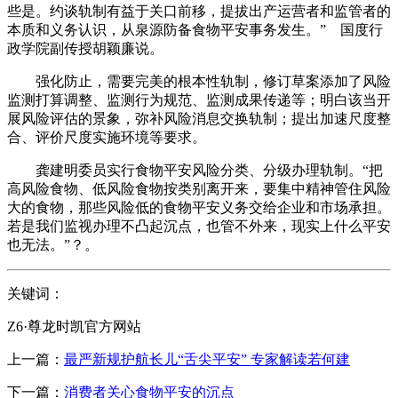
些是。约谈轨制有益于关口前移，提拔出产运营者和监管者的
本质和义务认识，从泉源防备食物平安事务发生。” 国度行
政学院副传授胡颖廉说。
强化防止，需要完美的根本性轨制，修订草案添加了风险
监测打算调整、监测行为规范、监测成果传递等；明白该当开
展风险评估的景象，弥补风险消息交换轨制；提出加速尺度整
合、评价尺度实施环境等要求。
龚建明委员实行食物平安风险分类、分级办理轨制。“把
高风险食物、低风险食物按类别离开来，要集中精神管住风险
大的食物，那些风险低的食物平安义务交给企业和市场承担。
若是我们监视办理不凸起沉点，也管不外来，现实上什么平安
也无法。”？。
关键词：
Z6·尊龙时凯官方网站
上一篇：
最严新规护航长儿“舌尖平安” 专家解读若何建
下一篇：
消费者关心食物平安的沉点