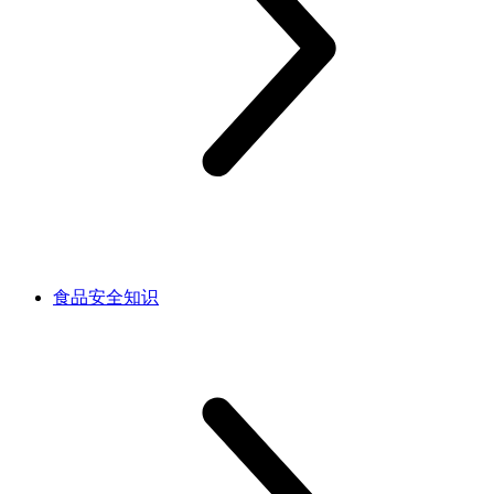
食品安全知识