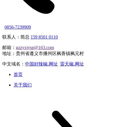
0856-7239909
联系人：简总
159 8501 0110
邮箱：
gzzyxjysp@163.com
地址：贵州省遵义市播州区枫香镇枫元村
中文域名：
中国好辣椒.网址
雷天椒.网址
首页
关于我们