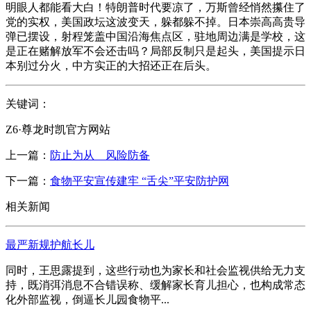
明眼人都能看大白！特朗普时代要凉了，万斯曾经悄然攥住了
党的实权，美国政坛这波变天，躲都躲不掉。日本崇高高贵导
弹已摆设，射程笼盖中国沿海焦点区，驻地周边满是学校，这
是正在赌解放军不会还击吗？局部反制只是起头，美国提示日
本别过分火，中方实正的大招还正在后头。
关键词：
Z6·尊龙时凯官方网站
上一篇：
防止为从 风险防备
下一篇：
食物平安宣传建牢 “舌尖”平安防护网
相关新闻
最严新规护航长儿
同时，王思露提到，这些行动也为家长和社会监视供给无力支
持，既消弭消息不合错误称、缓解家长育儿担心，也构成常态
化外部监视，倒逼长儿园食物平...