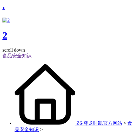
.
2
scroll down
食品安全知识
Z6·尊龙时凯官方网站
>
食
品安全知识
>