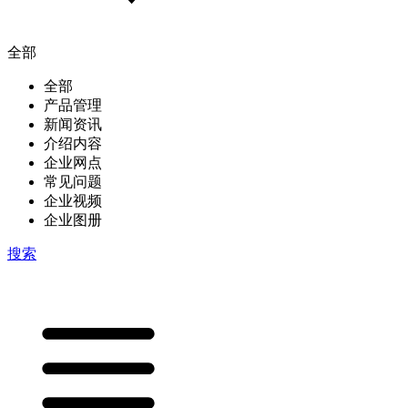
全部
全部
产品管理
新闻资讯
介绍内容
企业网点
常见问题
企业视频
企业图册
搜索