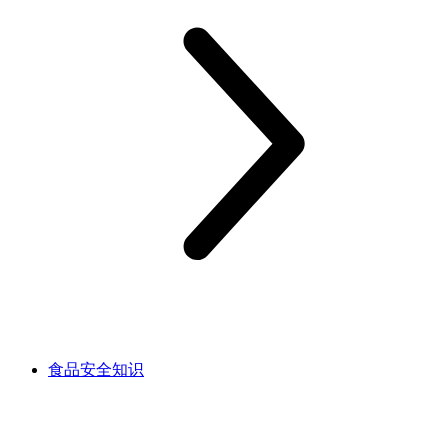
食品安全知识