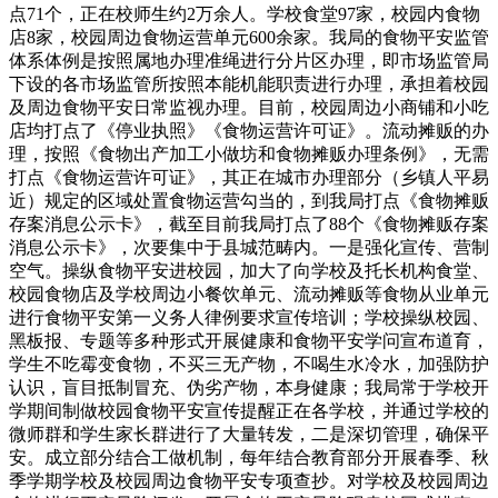
点71个，正在校师生约2万余人。学校食堂97家，校园内食物
店8家，校园周边食物运营单元600余家。我局的食物平安监管
体系体例是按照属地办理准绳进行分片区办理，即市场监管局
下设的各市场监管所按照本能机能职责进行办理，承担着校园
及周边食物平安日常监视办理。目前，校园周边小商铺和小吃
店均打点了《停业执照》《食物运营许可证》。流动摊贩的办
理，按照《食物出产加工小做坊和食物摊贩办理条例》，无需
打点《食物运营许可证》，其正在城市办理部分（乡镇人平易
近）规定的区域处置食物运营勾当的，到我局打点《食物摊贩
存案消息公示卡》，截至目前我局打点了88个《食物摊贩存案
消息公示卡》，次要集中于县城范畴内。一是强化宣传、营制
空气。操纵食物平安进校园，加大了向学校及托长机构食堂、
校园食物店及学校周边小餐饮单元、流动摊贩等食物从业单元
进行食物平安第一义务人律例要求宣传培训；学校操纵校园、
黑板报、专题等多种形式开展健康和食物平安学问宣布道育，
学生不吃霉变食物，不买三无产物，不喝生水冷水，加强防护
认识，盲目抵制冒充、伪劣产物，本身健康；我局常于学校开
学期间制做校园食物平安宣传提醒正在各学校，并通过学校的
微师群和学生家长群进行了大量转发，二是深切管理，确保平
安。成立部分结合工做机制，每年结合教育部分开展春季、秋
季学期学校及校园周边食物平安专项查抄。对学校及校园周边