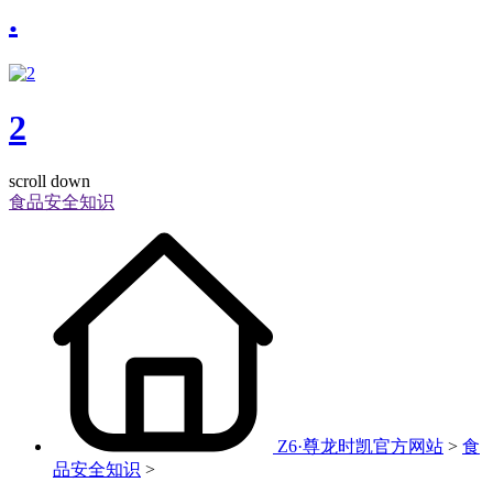
.
2
scroll down
食品安全知识
Z6·尊龙时凯官方网站
>
食
品安全知识
>