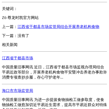
关键词：
Z6·尊龙时凯官方网站
上一篇：
江西省于都县市场监管局结合开展养老机构食物
下一篇：没有了
相关新闻
江西省于都县市场
中国质量旧事网讯 近日，江西省于都县市场监视办理局结合
平易近政等部分，开展养老机构食物平安暨冲击养老办事欺诈
消费专项查抄步履，存心守护老年...
海口市市场监管局
中国质量旧事网讯 为进一步提拔食物抽检工做参取度，使食
物抽检工做愈加切近平易近生需求，提高市平易近群众对特殊