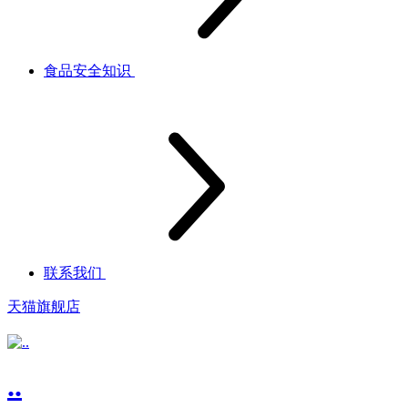
食品安全知识
联系我们
天猫旗舰店
..