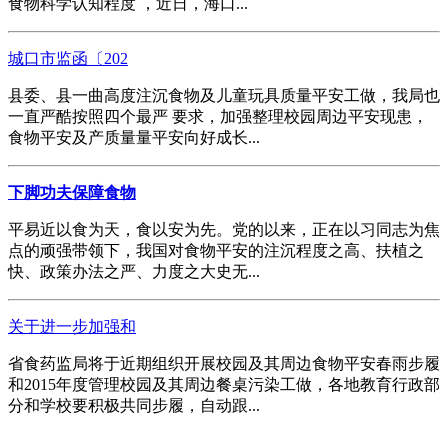
食物科学认知程度 ，近日，海口...
城口市监函〔202
县委、县一曲高度注沉食物及儿童玩具质量平安工做，我局也
一直严酷按照四个最严 要求，加强整理校园周边平安现患，
食物平安及产质量量平安向好成长...
下脚功夫保障食物
平易近以食为天，食以安为先。党的以来，正在以习同志为焦
点的顽强带领下，我国对食物平安的注沉程度之高、扶植之
快、政策办法之严、力度之大史无...
关于进一步加强和
省食药监局将于近期组织开展校园及其周边食物平安春雨步履
和2015年度管理校园及其周边餐桌污染工做，各地教育行政部
分和学校要积极共同步履，自动跟...