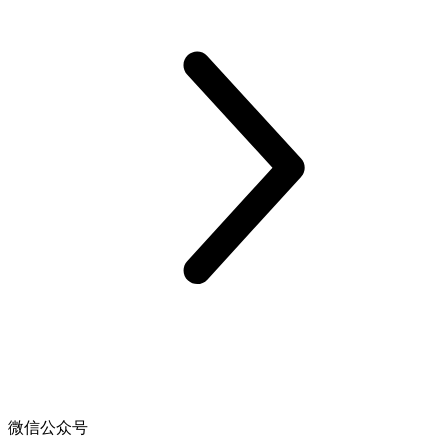
微信公众号