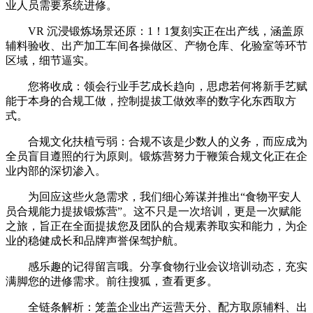
业人员需要系统进修。
VR 沉浸锻炼场景还原：1！1复刻实正在出产线，涵盖原
辅料验收、出产加工车间各操做区、产物仓库、化验室等环节
区域，细节逼实。
您将收成：领会行业手艺成长趋向，思虑若何将新手艺赋
能于本身的合规工做，控制提拔工做效率的数字化东西取方
式。
合规文化扶植亏弱：合规不该是少数人的义务，而应成为
全员盲目遵照的行为原则。锻炼营努力于鞭策合规文化正在企
业内部的深切渗入。
为回应这些火急需求，我们细心筹谋并推出“食物平安人
员合规能力提拔锻炼营”。这不只是一次培训，更是一次赋能
之旅，旨正在全面提拔您及团队的合规素养取实和能力，为企
业的稳健成长和品牌声誉保驾护航。
感乐趣的记得留言哦。分享食物行业会议培训动态，充实
满脚您的进修需求。前往搜狐，查看更多。
全链条解析：笼盖企业出产运营天分、配方取原辅料、出