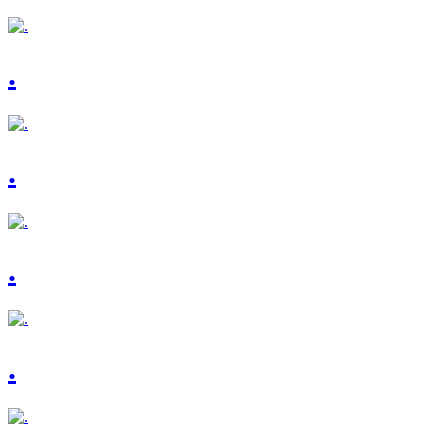
.
.
.
.