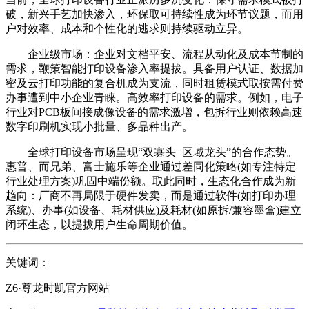
破，新兴手艺加快渗入，环保取可持续性成为环节议题，而用
户对效率、成本和个性化的逃求则持续驱动立异。
企业级市场：企业对文档平安、流程从动化及成本节制的
需求，鞭策智能打印设备渗入率提拔。具备用户认证、数据加
密及云打印功能的复合机成为支流，同时租赁模式取按需付费
办事遭到中小企业青睐。高效率打印设备的需求。例如，电子
行业对PCB板间接成像设备的需求激增，包拆行业则依赖高速
数字印刷机实现小批量、多品种出产。
全球打印设备市场呈现“双寡头+区域龙头”的合作态势。
惠普、而兄弟、富士施乐等企业通过差同化策略(如专注特定
行业处理方案)巩固中端份额。取此同时，生态化合作成为新
趋向：厂商不再局限于硬件发卖，而是通过软件(如打印办理
系统)、办事(如设备、耗材供应)及耗材(如原拆/兼容墨盒)建立
闭环生态，以提拔用户生命周期价值。
关键词：
Z6·尊龙时凯官方网站