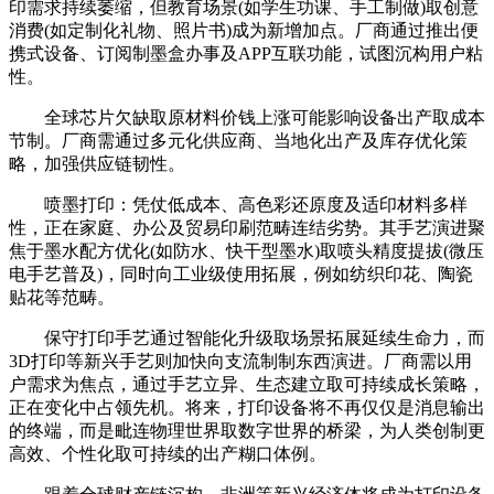
印需求持续萎缩，但教育场景(如学生功课、手工制做)取创意
消费(如定制化礼物、照片书)成为新增加点。厂商通过推出便
携式设备、订阅制墨盒办事及APP互联功能，试图沉构用户粘
性。
全球芯片欠缺取原材料价钱上涨可能影响设备出产取成本
节制。厂商需通过多元化供应商、当地化出产及库存优化策
略，加强供应链韧性。
喷墨打印：凭仗低成本、高色彩还原度及适印材料多样
性，正在家庭、办公及贸易印刷范畴连结劣势。其手艺演进聚
焦于墨水配方优化(如防水、快干型墨水)取喷头精度提拔(微压
电手艺普及)，同时向工业级使用拓展，例如纺织印花、陶瓷
贴花等范畴。
保守打印手艺通过智能化升级取场景拓展延续生命力，而
3D打印等新兴手艺则加快向支流制制东西演进。厂商需以用
户需求为焦点，通过手艺立异、生态建立取可持续成长策略，
正在变化中占领先机。将来，打印设备将不再仅仅是消息输出
的终端，而是毗连物理世界取数字世界的桥梁，为人类创制更
高效、个性化取可持续的出产糊口体例。