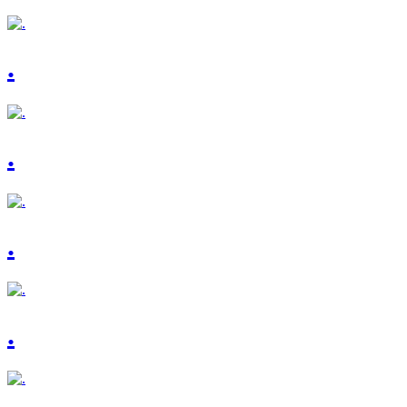
.
.
.
.