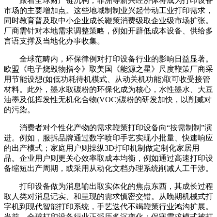
跟着全球财产链沉构，非洲等新兴经济体将成为打印设备
市场的主要增加点。这些地域制制业兴起带动工业打印需求，
同时教育普及取中小企业成长鞭策消费级取企业级市场扩张。
厂商需针对本地需求调整策略，例如开辟低成本设备、供给多
言语支撑及当地化办事收集。
全球范畴内，环保律例对打印设备行业的影响日益显著。
欧盟《电子烧毁物指令》取美国《能源之星》尺度鞭策厂商采
用节能设想(如低功耗待机模式、从动关机功能)取可收受接管
材料。此外，墨水取碳粉的环保化成为核心，水性墨水、大豆
油墨及低挥发性无机化合物(VOC)碳粉的研发加快，以削减对
的污染。
消费者对个性化产物的需求鞭策打印设备向“按需制制”演
进。例如，服拆品牌通过数字喷印手艺实现小批量、快速响应
的出产模式；家庭用户则操纵3D打印机制做定制化家居用
品。企业用户则更关心效率取成本均衡，例如通过高速打印设
备缩短出产周期，或采用从动化文档办理系统削减人工干涉。
打印设备做为消息输出取实体化的焦点东西，其成长过程
取人类对消息记实、和呈现的需求慎密交错。从晚期机械式打
字机到现代智能打印系统，手艺迭代不竭鞭策行业鸿沟扩展。
当前，全球打印设备行业正派历多沉变化：保守需求模式被打