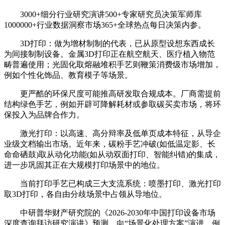
3000+细分行业研究演讲500+专家研究员决策军师库
1000000+行业数据洞察市场365+全球热点每日决策内参。
3D打印：做为增材制制的代表，已从原型设想东西成长
为间接制制设备。金属3D打印正在航空航天、医疗植入物范
畴普遍使用；光固化取熔融堆积手艺则鞭策消费级市场增加，
例如个性化饰品、教育模子等场景。
更严酷的环保尺度可能推高研发取合规成本。厂商需提前
结构绿色手艺，例如开辟可降解耗材或参取碳买卖市场，将环
保投入为品牌合作力。
激光打印：以高速、高分辩率及低单页成本特征，从导企
业级文档输出市场。近年来，碳粉手艺冲破(如低温定影、长
命命硒鼓)取从动化功能(如从动双面打印、智能纠错)的集成，
进一步巩固其正在大规模打印场景中的地位。
当前打印手艺已构成三大支流系统：喷墨打印、激光打印
取3D打印，各自由分歧场景中占领从导地位。
中研普华财产研究院的《2026-2030年中国打印设备市场
深度查询拜访研究演讲》预测，向“场景化处理方案”演进。例