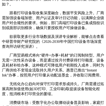
如？。
跟着打印设备取收集深度融合，数据平安风险上升。厂商
需加强设备端加密、用户认证及审计日记功能，以满脚企业级
用户对合规性的要求。例如，部门高端打印设备已集成指纹识
别或面部识别模块，确保只要授权用户可操做设备。
欲获取更多行业市场数据及演讲专业解析，能够点击查看
中研普华财产研究院的《2026-2030年中国打印设备市场深度
查询拜访研究演讲》。
厂商贸易模式将向“硬件+办事+耗材”的订阅制转型。用户
无需一次性采办设备，而是通过按月付费获得打印额度、设备
及耗材补给办事。这种模式可降低用户初期投入成本，同时为
厂商供给不变现金流取持久用户关系。惠普已推出“Instant
Ink”办事，按照用户打印量从动配送墨盒，并收取订阅费用。
无纸化办公趋向对保守打印需求形成持久。厂商需通过拓
展高附加值使用(如3D打印、工业印刷)取提拔设备智能化程
度，抵消根本打印营业的萎缩。
消费级市场：受数字化办公取挪动设备普及影响，家庭打