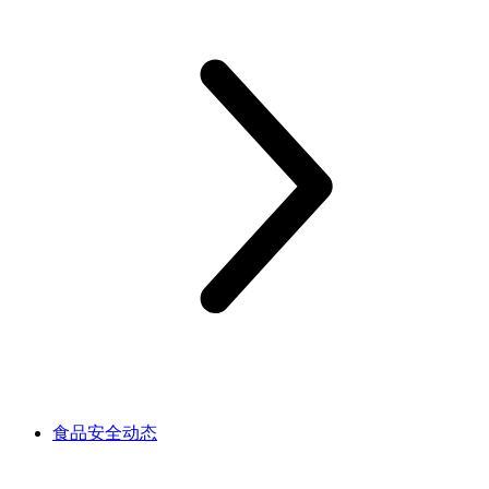
食品安全动态