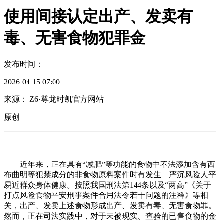
使用间接认定出产、发卖有
毒、无害食物犯罪金
发布时间：
2026-04-15 07:00
来源： Z6·尊龙时凯官方网站
原创
近年来，正在具有“减肥”等功能的食物中不法添加含有西
布曲明等犯禁成分的非食物原料案件时有发生，严沉风险人平
易近群众身体健康。按照我国刑法第144条以及“两高”《关于
打点风险食物平安刑事案件合用法令若干问题的注释》等相
关，出产、发卖上述食物形成出产、发卖有毒、无害食物罪。
然而，正在司法实践中，对于未被现实、查验的已售食物的金