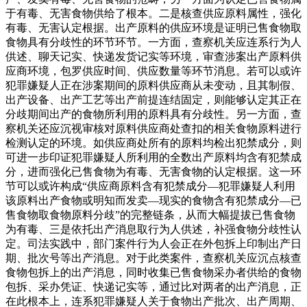
于有毒、无害食物供给了根本。二是核查供应原料属性，强化
有毒、无害认定根据。出产原料的供应环境是证明已售食物取
食物具有分歧性的环节环节。一方面，查察机关应连系行为人
供述、聊天记实、快递发货记实等环境，审查涉案出产原料供
应商环境，包罗供应时间、供应数量等环节消息。若可以或许
犯罪嫌疑人正在涉案期间的原料供应商从未变动，且其制假、
出产设备、出产工艺等出产前提连结固定，则能够认定其正在
分歧期间出产的食物所利用的原料具有分歧性。另一方面，查
察机关还应沉视审核对原料供应商处查扣的相关食物原料进行
检测认定的环境。如供应商处所有的原料均检出犯禁成分，则
可进一步印证犯罪嫌疑人所利用的全数出产原料均含有犯禁成
分，进而强化已售食物为有毒、无害食物的认定根据。这一环
节可以或许构成“供应商原料含有犯禁成分—犯罪嫌疑人利用
该原料出产食物或明知而发卖—现实的食物含有犯禁成分—已
售食物取食物原料分歧”的完整链条，从而大幅提拔已售食物
为有毒、三是依托出产消息取行为人供述，补强食物分歧性认
定。司法实践中，部门案件行为人会正在外包拆上印制出产日
期、批次号等出产消息。对于此类案件，查察机关应沉点核查
食物包拆上的出产消息，同时收集已售食物采办者供给的食物
包拆、采办凭证、快递记实等，通过比对两者的出产消息，正
在此根本上，连系犯罪嫌疑人关于食物出产批次、出产周期、