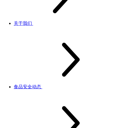
关于我们
食品安全动态