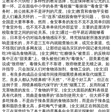
立教育不只供给了多样性的教育选择，也是保障教育公允的主
要一环。正在面临中小学的各类“毒校服”“毒操场”“毒食堂”事
务时，姓公姓私并不是评判的尺度。[全文]教育和食物平安都
是人们遍及关怀的，一旦“连系”成校园食物平安问题，、惊动
全国是大要率事务。然而，食安事务的发生不克不及简单归因
于食堂外包，也不克不及单单依托外部监管，主要的是厘清学
校取食堂之间的好处关系。[全文]通过一些平易近调能够看
出，日本至今仍对福岛食物感应不安。终究核辐射所激发的影
响是漫长的，并不是三五年内就能查验出来，或完全衰退。也
不怪我们的良多网友说，让那些赴福岛灾区的中国记者先持续
吃3年福岛食物再说。[全文]网红“红糖馒头”被查后，的反映却
集中正在“甜美素”上。馒头被他们称为“毒馒头”，甜美素也被
说成“致癌物”。毒馒头底子不靠谱，致癌物更是无稽之谈。如
许指导，只会加深人们对食物添加剂、食物工业的。[全文]目
前，有良多肉成品企业城市间接用烟熏喷鼻精来取代烟熏工
艺。良多人都认为喷鼻精“不天然”，“不是个好工具”，但正在
这例子里，用喷鼻精取代保守的“天然”烟熏工艺，反而削减了
无害物质的发生，了食物的平安。[全文]大面筋的配料表很是
具有代表性，简曲是食物界的“添加剂使用大全”。但大师不要
多吃辣条，不是由于辣条里面的食物添加剂，而是由于辣条盐
量和脂肪含量太高，多吃晦气于健康。[全文]就正在韩国总统
文正在寅曾经为了本土毒鸡蛋事务向全平易近报歉时，自始至