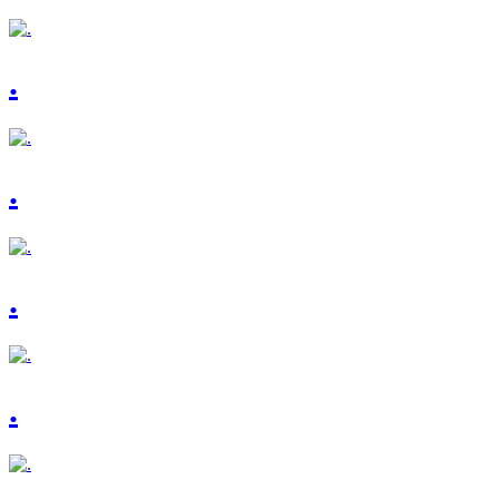
.
.
.
.