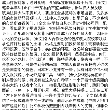
成为打假对象，过时食物、食物标签瑕疵就属于后者。[全文]
笔者本年6月正在中部某县的市监局调研，据法律人员反映，
该局法律大队不脚10人，要担任全县范畴的市场监管。良多乡
镇的市监所只要1到2人，法律人员戏称，如果开会，不少乡镇
的市监所都得关门。[全文]从学校自从办理食堂到公司同一配
送，看似是为了规避风险，实则是将风险分摊到了学生和学校
身上，而配送公司及其背后的力量成为了好处最大化、风险最
小化的受益从体。[全文]引入合作还必然包罗覆灭院校带领取
承包商好处输送的土壤，出格是要对招投标等相关现有轨制进
行和摸索，脱节假合作、实内定的环境。这必然会触碰着大量
既得好处团伙的禁脔。[全文]最起头我问一些美国伴侣，你们
吃不吃小龙虾。他们就说，啊，那些是泥虫，像害虫一样，不
是拿来吃的。可是你到美国南部，本地人很是有乐趣告诉你这
是美国南部的特色。日本对小龙虾有一些，我有日本伴侣不竭
摇头跟我说，小龙虾是净工具、饲料。[全文]不晓得你们正在
刷抖音的时候，有没有被这条告白种草：一个开着十级美颜的
朴实大妈（或者小伙儿），抱着几框红彤彤的烤虾，跳到你的
面前，咔嚓一下，掰开虾尾，丢进嘴里大嚼特嚼……正在点开
了左下角的查看详情后，一段奇异之旅起头了。[全文]笔者采
访了一位成都高中的一线教师，他暗示正在成都（中国大部门
城市也是如斯）公立学校仿照照旧占领着庞大的劣势。但非公