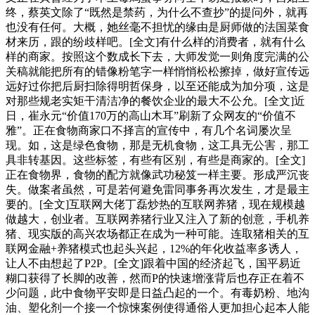
终，蔡英文除了“既然是禁药，为什么不查抄”的提问外，就再
也没有任何。大概，她丝毫不担忧的缘由是厨师做的法国菜食
材来历，跟的纷歧样吧。[全文]有什么样的消费者，就有什么
样的商家。按照这个数成长下去，大师发觉一则角度完满的公
关稿就能把所有的错像粉笔字一样悄悄松松擦掉，做好宣传远
远好过你把后厨扫除得明哲保身，以至还能成为加分项，这是
对那些规老实矩干清洁净的餐饮企业的最大不公允。[全文]近
日，崔永元“价值170万的高山木耳”刷新了众网友的“价值不
雅”。正在食物商家口不择言的宣传中，有几个名词屡次呈
现。如，这是绿色食物，那是无机食物，这工具无公害，那工
具非转基因。这些标签，有些有区别，有些是商家的。[全文]
正在食物界，食物的配方就像武功秘笈一样主要。形成严沉丧
失。做案者虽然，可是若何避免雷同事务再次发生，才是最主
要的。[全文]互联网大佬丁磊炒热的互联网养猪，现在规模越
做越大，创业者。互联网养猪行业又注入了新的创意，手机养
猪、现实版的高兴农场都正在成为一种可能。连取猪相关的互
联网金融+养猪模式也起头兴起，12%的年化收益率多诱人，
让人不由想起了P2P。[全文]跟着中国的经济起飞，国平易近
糊口获得了长脚的改善，然而P的快速增涨背后也存正在着不
少问题，此中食物平安即是日益凸起的一个。有毒奶粉、地沟
油、塑化剂一个接一个惊悚案例使得通俗人更加担心起本人能