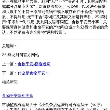
分正在成品中的含量。利用“无”“不含”等词汇时，其响应配料
或成分含量应为“0”，对食物添加剂、污染物，以及法令律例
和尺度中的不答应添加到食物中或不该存正在于食物中的物
质，不得利用“无”“不含”等词汇及其同义语进行声称。不得利
用“不添加”“晦气用”及其同义语等词汇。食物平安无小事，只
要保障身体健康和生命平安的产物和企业才能获得消费者的承
认，不然消费者完全能够“用脚投票”。
关键词：
Z6·尊龙时凯官方网站
上一篇：
食物平安-察看者网
下一篇：
什么是食物平安？
相关新闻
食物平安法相关食
市场监视办理局关于《小食杂店运营许可办理法子（试行）
（收罗看法稿）》《食物摊贩登记存案办理法子（试行）（收