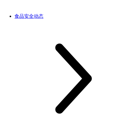
食品安全动态