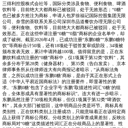
三得利控股株式会社等，国际分类涉及食物、便利食物、啤酒
饮料等，目前绝大大都商标已被驳回，处于无效形态；“0糖”
也已被多方抢注为商标，申请人包罗徐福记国际控股集团无限
公司、奈雪的茶联系关系公司深圳市品道餐饮办理无限公司
等，便利食物、饮料等，目前绝大大都商标已被驳回，处于无
效形态。正在这些申请注册“0糖”“0脂”商标的企业名单中，却
成了破例。截至2026年4月，已成功注册“东鹏0糖”“东鹏0糖特
饮”等商标合计50项，还有18项处于驳答复审或阶段，34项被
颁布发表无效，累计申请跨越100项。值得留意的是，正在东
鹏饮料成功注册的“0糖”商标中，仅1项属于第32类“饮料”，其
余多分布于第28类（健身器材）、第35类（告白发卖）、京本
律师事务所从任律师连大有向商报记者暗示，“从商标法角
度，之所以成功注册‘东鹏0糖’商标，是由于其正在形式上合
适《中华人平易近国商标法》的注册要件，即显著性的要
求。‘东鹏0糖’包含了企业字号‘东鹏’取描述性词汇‘0糖’的组
合，全体形成具有显著性的商标标识”。连大有进一步暗示，
东鹏虽然注册了50项相关商标，但仅1项属于第32类“啤酒饮
料”，其余大部门被驳回，这申明商品分类是环节。商标具有
类别性，正在饮料类别上注册成功，只能意味着正在该特定商
品上获得了商标公用权。分歧类别上的审查成果差别，反映出
商标局对“0糖”这类描述性词汇正在分歧商品上的显著性、性