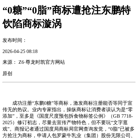
“0糖”“0脂”商标遭抢注东鹏特
饮陷商标漩涡
发布时间：
2026-04-25 08:18
来源： Z6·尊龙时凯官方网站
原创
成功注册“东鹏0糖”等商标，激发商标注册能否等同于宣
传无的热议。业内专家指出，操纵商标让消费者误认为是“零
添加”，至多是《国度尺度预包拆食物标签公例》（GB 7718-
2025）修订初志，尽量去宣传产物特色，但不要玩“文字逛
戏”。商报记者通过国度局商标局官网查询发觉，“0脂”已被多
方抢注为商标，申请人包罗蒙牛乳业（集团）股份无限公司、