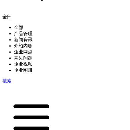
全部
全部
产品管理
新闻资讯
介绍内容
企业网点
常见问题
企业视频
企业图册
搜索