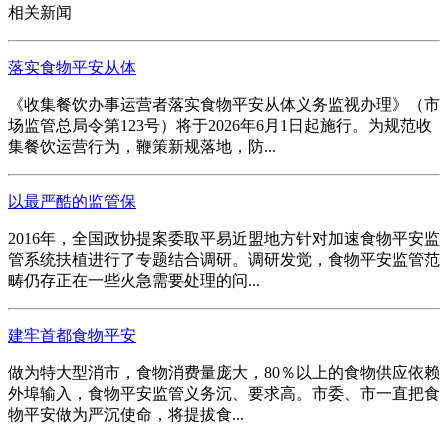
相关新闻
落实食物平安从体
《收集餐饮办事运营者落实食物平安从体义务监视办理》（市
场监管总局令第123号）将于2026年6月1日起施行。为规范收
集餐饮运营行为，鞭策新规落地，防...
以最严酷的监管保
2016年，全国政协提案委取平易近盟地方针对加速食物平安监
管系统扶植进行了专题结合调研。调研发觉，食物平安监管范
畴仍存正在一些火急需要处理的问...
建牢首都食物平安
做为特大型消市，食物消费量庞大，80％以上的食物供应依赖
外埠输入，食物平安监管义务沉、要求高。市委、市一直把食
物平安做为严沉使命，将提拔食...