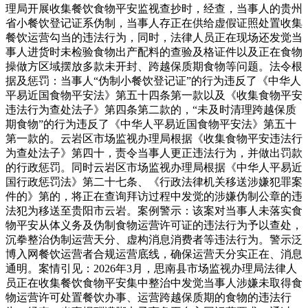
理局开展收集餐饮食物平安监视查抄时，经查，当事人的贵州
省小餐饮登记证系伪制，当事人存正在供给虚假证照处置收集
餐饮运营勾当的违法行为，同时，法律人员正在现场还发觉当
事人进货时未检验食物出产配料的查验及格证件以及正在食物
操做方区域摆放多款未开封、跨越保质期食物等问题。法令根
据及惩罚：当事人“伪制小餐饮登记证”的行为违反了《中华人
平易近国食物平安法》第五十四条第一款以及《收集食物平安
违法行为查处法子》第四条第二款的，“未及时清理跨越保质
期食物”的行为违反了《中华人平易近国食物平安法》第五十
第一款的。云岩区市场监视办理局根据《收集食物平安违法行
为查处法子》第四十，责令当事人更正违法行为，并做出罚款
的行政惩罚。同时云岩区市场监视办理局根据《中华人平易近
国行政惩罚法》第二十七条、《行政法律机关移送涉嫌犯罪案
件的》第的，将正在查询拜访过程中发觉的涉嫌伪制公章的违
法犯为移送至贵阳市云岩。案例警示：该案对当事人未落实食
物平安从体义务及伪制食物运营许可证的违法行为予以查处，
沉拳整治伪制运营天分、虚构消息消费者等违法行为。警示泛
博入网餐饮运营者合规运营底线，确保运营天分实正在、消息
通明。案情引见：2026年3月，思南县市场监视办理局法律人
员正在收集餐饮食物平安集中整治中发觉当事人涉嫌未取得食
物运营许可处置餐饮办事、运营跨越保质期的食物的违法行