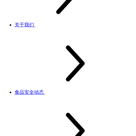
关于我们
食品安全动态