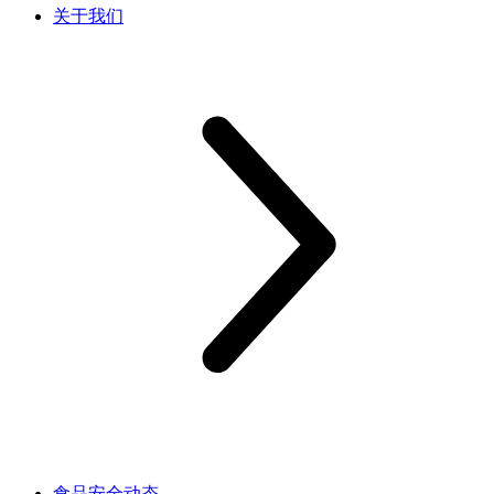
关于我们
食品安全动态