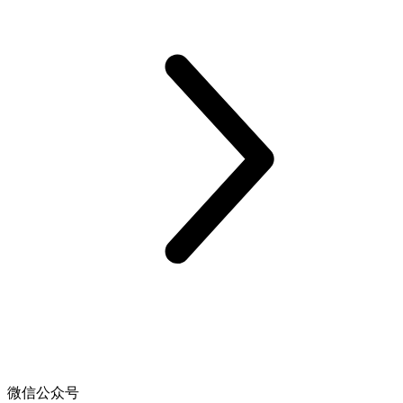
微信公众号