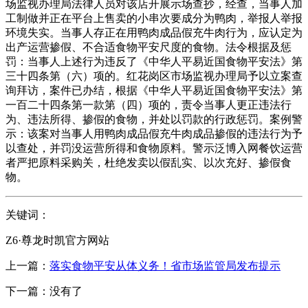
场监视办理局法律人员对该店开展示场查抄，经查，当事人加
工制做并正在平台上售卖的小串次要成分为鸭肉，举报人举报
环境失实。当事人存正在用鸭肉成品假充牛肉行为，应认定为
出产运营掺假、不合适食物平安尺度的食物。法令根据及惩
罚：当事人上述行为违反了《中华人平易近国食物平安法》第
三十四条第（六）项的。红花岗区市场监视办理局予以立案查
询拜访，案件已办结，根据《中华人平易近国食物平安法》第
一百二十四条第一款第（四）项的，责令当事人更正违法行
为、违法所得、掺假的食物，并处以罚款的行政惩罚。案例警
示：该案对当事人用鸭肉成品假充牛肉成品掺假的违法行为予
以查处，并罚没运营所得和食物原料。警示泛博入网餐饮运营
者严把原料采购关，杜绝发卖以假乱实、以次充好、掺假食
物。
关键词：
Z6·尊龙时凯官方网站
上一篇：
落实食物平安从体义务！省市场监管局发布提示
下一篇：没有了