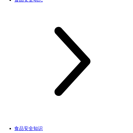
食品安全知识