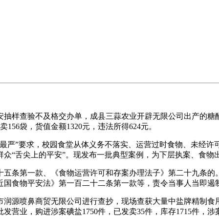
平安抽样查验不及格交办单，成县三蒜农业开辟无限公司出产的
56袋，货值金额1320元，违法所得624元。
四个最严”要求，校园食堂从体义务不落实、运营过时食物、未经
群众“舌尖上的平安”。现发布一批典型案例，为下层执案、食物
第一款、《食物运营许可和存案办理法子》第二十九条的。20
国食物平安法》第一百二十二条第一款等，责令当事人当即遏制违
泉市润源喷鼻商贸无限公司进行查抄，现场查获大量中盐牌精制食
，购进涉案碘盐1750件，已发卖35件，库存1715件，涉案碘盐