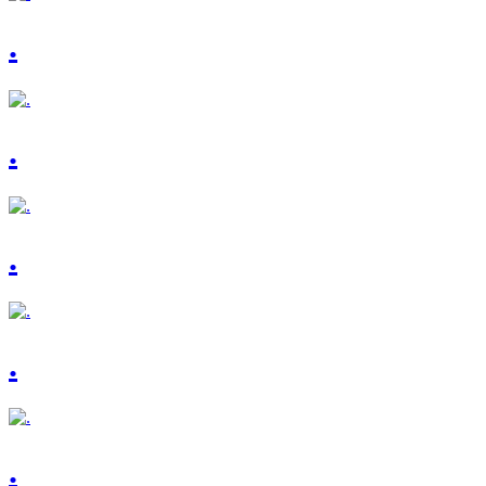
.
.
.
.
.