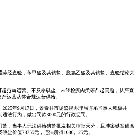
糖醋蒜经查验，苯甲酸及其钠盐、脱氢乙酸及其钠盐、查验结论为
许可超范畴运营、不及格碘盐、未经检疫肉类等凸起问题，从严查
出产运营从体合规运营供给。
25年9月17日，景泰县市场监视办理局连系当事人积极共
法行为，做出罚款3000元的行政惩罚。
用盐，当事人无法供给碘盐批发相关审批天分，且涉案碘盐碘含
价值78755元，违法所得1086。25元。