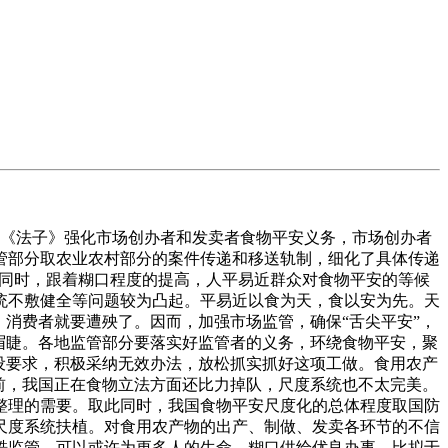
《法子》强化市场创办者和发卖者食物平安义务，市场创办者
管部分取农业农村部分的案件传递和移送轨制，细化了具体传递
此同时，跟着糊口程度的提高，人平易近群众对食物平安的等候
统不敷健全等问题较为凸起。平易近以食为天，食以安为先。天
消费者就要遭殃了。因而，加强市场监管，确保“舌尖平安”，
眉睫。各地监管部分要落实好监管者的义务，环绕食物平安，聚
设要求，积极采纳无效办法，放松抓实抓好这项工做。食用农产
前，我国正在食物立法方面还比力掉队，尺度系统也不太完美。
整理的需要。取此同时，我国食物平安尺度化的总体程度取国防
尺度系统扶植。对食用农产物的出产、制做、发卖各环节的不信
酷监管，可以或许为更多人的生命、糊口供给优良办事。比拟于