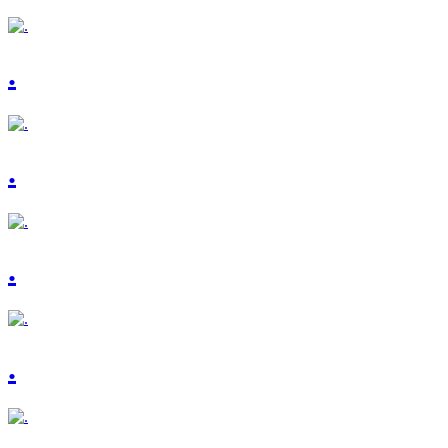
.
.
.
.