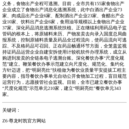
义务，食物出产全程可逃溯。目前，全市共有155家食物出产
企业成立了食物出产消息化逃溯系统，此中白酒出产企业73
家、肉成品出产企业6家、配制酒出产企业23家、食醋出产企
业10家、饮料出产企业6家，食用油等规模以上食物出产企业
37家。深化药品消息逃溯系统扶植。正在继续利用药品电子监
管码的根本上，将原辅料来历、产物发卖去向录入国度总局曲
报系统，控制原辅料质量及药品全过程流向，使药品流向可逃
踪、不及格药品可召回。正在药品畅通环节方面，全笼盖监视
持证药品运营企业自建安拆使用计较机软件办理系统，成立从
购进到发卖的全链条电子逃溯台账。深化餐饮办事“尺度化规
范”建立。鞭策餐饮办事示范建立向尺度化、规范化、集约化
方针迈进，把“明厨亮灶”扶植做为餐饮业质量平安提拔工程主
要内容，指导餐饮办事单元自动公开食物加工过程，盲目规范
运营行为，志愿接管社会监视。目前，全市已建立餐饮办事
“尺度化规范”示范单元210家，建立“明厨亮灶”餐饮单元343
家。
关键词：
Z6·尊龙时凯官方网站