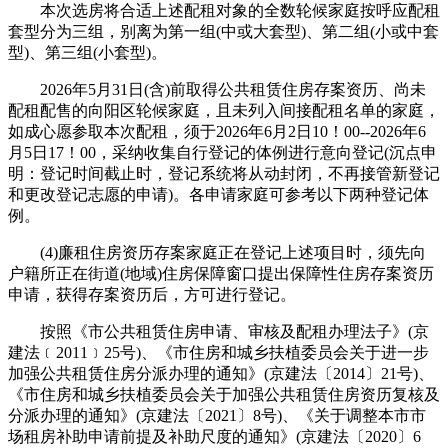
本次选房将合适上述配租对象的全数轮候家庭按呼应配租
套型分为三组，别离为第一组(中或大套型)、第二组(小或中套
型)、第三组(小套型)。
2026年5月31日(含)前取得公共租赁住房存案资历、尚未
配租配售的向阳区轮候家庭，且未列入间接配租名单的家庭，
如成心愿参取本次配租，须于2026年6月2日10！00--2026年6
月5日17！00，采纳收集自行登记的体例进行意向登记(沉点申
明：登记时间截止时，登记系统将从动封闭，不再接管新登记
和更改登记志愿的申请)。各申请家庭可参考以下两种登记体
例。
(4)廉租住房资历存案家庭正在登记上述项目时，须先向
户籍所正在街道(地域)住房保障窗口提出保障性住房存案资历
申请，获得存案资历后，方可进行登记。
按照《市公共租赁住房申请、审核及配租办理法子》(京
建法﹝2011﹞25号)、《市住房和城乡扶植委员会关于进一步
加强公共租赁住房分派办理的通知》(京建法〔2014〕21号)、
《市住房和城乡扶植委员会关于加强公共租赁住房资历复核及
分派办理的通知》(京建法〔2021〕8号)、《关于调整本市市
场租房补助申请前提及补助尺度的通知》(京建法〔2020〕6