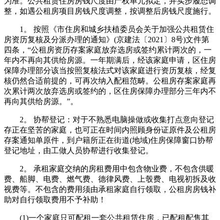
为准。公共租赁住房房钱尺度由产权单元拟定，并实步履态调
整，如遇公租房项目房钱尺度调整，按调整后房钱尺度施行。
1。 按照《市住房和城乡扶植委员会关于加强公共租赁住
房资历复核及分派办理的通知》(京建法〔2021〕8号)文件第
四条，“公租房资历存案家庭放弃选房或签约累计两次的，一
年内不再向其供给房源。一年期满后，经该家庭申请，区住房
保障办理部分该当按照复核法式对该家庭进行资历复核，经复
核仍然合适前提的，可再次纳入配租范畴。公租房存案家庭再
次累计两次放弃选房或签约的，区住房保障办理部分三年内不
再向其供给房源。”。
2。 协帮登记：对于不熟悉电脑操做或收集打点意向登记
存正在坚苦的家庭，也可正在时间内照顾身份证原件及公租房
存案通知单原件，到户籍所正在街道(地域)住房保障窗口协帮
登记地址，由工做人员协帮进行收集登记。
2。 承租家庭交纳的房租费用中包含物业费，不包含供暖
费、船脚、电费、燃气费、德律风费、上彀费、电视初拆及收
视费等。不包含的费用须由承租家庭自行领取，公租房房钱补
助对自行领取费用不予补助！
(1)一个家庭只可配租一套公共租赁住房，已配租配售其