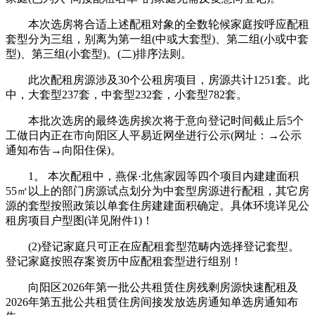
本次选房将合适上述配租对象的全数轮候家庭按呼应配租
套型分为三组，别离为第一组(中或大套型)、第二组(小或中套
型)、第三组(小套型)。(二)排序法则。
此次配租房源涉及30个公租房项目，房源共计1251套。此
中，大套型237套，中套型232套，小套型782套。
本批次选房的最终选房挨次将于意向登记时间截止后5个
工做日内正在市向阳区人平易近网坐进行公示(网址：→公示
通知布告→向阳住保)。
1。 本次配租中，燕保·北焦家园等四个项目内建建面积
55㎡以上的部门房源试点划分为中套型房源进行配租，其它房
源的套型按照政策以单套住房建建面积确定。具体环境详见公
租房项目户型图(详见附件1)！
(2)登记家庭只可正在应配租套型范畴内选择登记套型。
登记家庭按照存案资历中应配租套型进行组别！
向阳区2026年第一批公共租赁住房残剩房源快速配租及
2026年第五批公共租赁住房间接发放选房通知单选房通知布