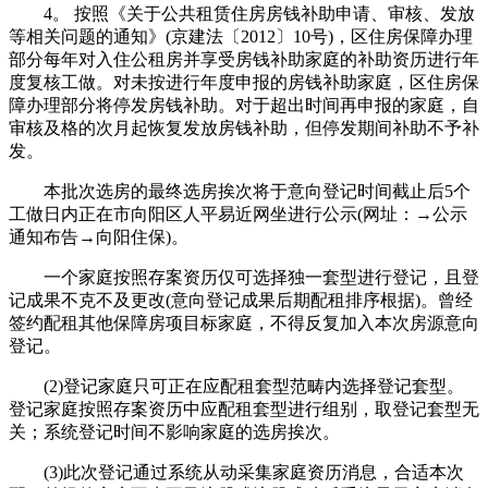
4。 按照《关于公共租赁住房房钱补助申请、审核、发放
等相关问题的通知》(京建法〔2012〕10号)，区住房保障办理
部分每年对入住公租房并享受房钱补助家庭的补助资历进行年
度复核工做。对未按进行年度申报的房钱补助家庭，区住房保
障办理部分将停发房钱补助。对于超出时间再申报的家庭，自
审核及格的次月起恢复发放房钱补助，但停发期间补助不予补
发。
本批次选房的最终选房挨次将于意向登记时间截止后5个
工做日内正在市向阳区人平易近网坐进行公示(网址：→公示
通知布告→向阳住保)。
一个家庭按照存案资历仅可选择独一套型进行登记，且登
记成果不克不及更改(意向登记成果后期配租排序根据)。曾经
签约配租其他保障房项目标家庭，不得反复加入本次房源意向
登记。
(2)登记家庭只可正在应配租套型范畴内选择登记套型。
登记家庭按照存案资历中应配租套型进行组别，取登记套型无
关；系统登记时间不影响家庭的选房挨次。
(3)此次登记通过系统从动采集家庭资历消息，合适本次