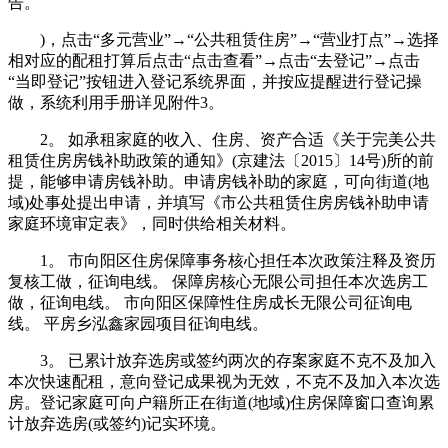
告。
)，点击“多元营业”→“公共租赁住房”→“营业打点”→选择
相对应的配租打算后点击“点击查看”→点击“去登记”→点击
“当即登记”按钮进入登记系统界面，并按应提醒进行登记操
做，系统利用手册详见附件3。
2。 如承租家庭的收入、住房、资产合适《关于完美公共
租赁住房房钱补助政策的通知》(京建法〔2015〕14号)所的前
提，能够申请房钱补助。申请房钱补助的家庭，可向街道(地
域)处事处提出申请，并填写《市公共租赁住房房钱补助申请
家庭环境审定表》，同时供给相关材料。
1。 市向阳区住房保障事务核心担任本次政策注释及资历
复核工做，征询电线。 保障房核心无限公司担任本次选房工
做，征询电线。 市向阳区保障性住房成长无限公司征询电
线。 平房乡泓鑫家园项目征询电线。
3。 已累计放弃选房或签约两次的存案家庭不克不及加入
本次快速配租，意向登记成果视为无效，不克不及加入本次选
房。登记家庭可向户籍所正在街道(地域)住房保障窗口查询累
计放弃选房(或签约)记实环境。