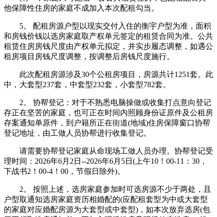
他保障性住房的家庭不成加入本次配租勾当。
5。 配租房源户型以现实交付入住的衡宇户型为准，面积
和房钱价钱以选房家庭取产权单元签定的租赁合同为准。公共
租赁住房房钱尺度由产权单元拟定，并实步履态调整，如遇公
租房项目房钱尺度调整，按调整后房钱尺度施行。
此次配租房源涉及30个公租房项目，房源共计1251套。此
中，大套型237套，中套型232套，小套型782套。
2。 协帮登记：对于不熟悉电脑操做或收集打点意向登记
存正在坚苦的家庭，也可正在时间内照顾身份证原件及公租房
存案通知单原件，到户籍所正在街道(地域)住房保障窗口协帮
登记地址，由工做人员协帮进行收集登记。
请需要协帮登记家庭从命现场工做人员办理。协帮登记受
理时间：2026年6月2日--2026年6月5日(上午10！00-11：30，
下战书2！00-4！00，节假日除外)。
2。 按照上述，选房家庭参加时可选房源不少于两处，且
户型取通知选房家庭资历相婚配的(应配租套型为中或大套型
的家庭对应婚配房源为大套型或中套型)，如本次放弃选房(包