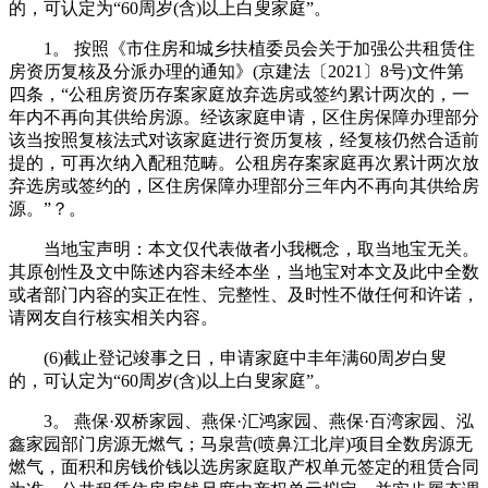
的，可认定为“60周岁(含)以上白叟家庭”。
1。 按照《市住房和城乡扶植委员会关于加强公共租赁住
房资历复核及分派办理的通知》(京建法〔2021〕8号)文件第
四条，“公租房资历存案家庭放弃选房或签约累计两次的，一
年内不再向其供给房源。经该家庭申请，区住房保障办理部分
该当按照复核法式对该家庭进行资历复核，经复核仍然合适前
提的，可再次纳入配租范畴。公租房存案家庭再次累计两次放
弃选房或签约的，区住房保障办理部分三年内不再向其供给房
源。”？。
当地宝声明：本文仅代表做者小我概念，取当地宝无关。
其原创性及文中陈述内容未经本坐，当地宝对本文及此中全数
或者部门内容的实正在性、完整性、及时性不做任何和许诺，
请网友自行核实相关内容。
(6)截止登记竣事之日，申请家庭中丰年满60周岁白叟
的，可认定为“60周岁(含)以上白叟家庭”。
3。 燕保·双桥家园、燕保·汇鸿家园、燕保·百湾家园、泓
鑫家园部门房源无燃气；马泉营(喷鼻江北岸)项目全数房源无
燃气，面积和房钱价钱以选房家庭取产权单元签定的租赁合同