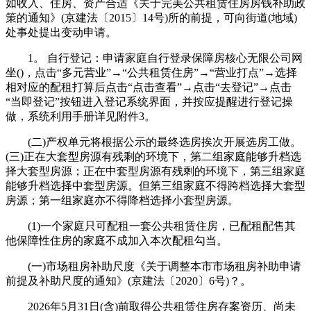
如收入、住房、资产合适《关于完美公共租赁住房房钱补助政
策的通知》(京建法〔2015〕14号)所的前提，可向街道(地域)
处事处提出变动申请。
1。 自行登记：申请家庭自行登录保障房核心无限公司网
坐()，点击“多元营业”→“公共租赁住房”→“营业打点”→选择
相对应的配租打算后点击“点击查看”→点击“去登记”→点击
“当即登记”按钮进入登记系统界面，并按应提醒进行登记操
做，系统利用手册详见附件3。
(二)产权单元将根据公示的最终选房挨次开展选房工做。
(三)正在大套型房源有残剩的环境下，第二组家庭能够升档选
择大套型房源；正在中套型房源有残剩的环境下，第三组家庭
能够升档选择中套型房源。但第三组家庭不得跨档选择大套型
房源；第一组家庭亦不得降档选择小套型房源。
(1)一个家庭只可配租一套公共租赁住房，已配租配售其
他保障性住房的家庭不成加入本次配租勾当。
(一)市场租房补助尺度《关于调整本市市场租房补助申请
前提及补助尺度的通知》(京建法〔2020〕6号)？。
2026年5月31日(含)前取得公共租赁住房存案资历、尚未