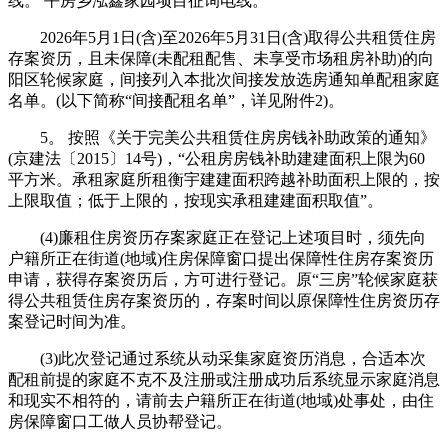
线。 平房乡泓鑫家园项目征询电线。
2026年5月1日(含)至2026年5月31日(含)取得公共租赁住房
存案资历，且未保障(未配租配售、未享受市场租房补助)的向
阳区轮候家庭，间接列入本批次间接发放选房通知单配租家庭
名单。(以下简称“间接配租名单”，详见附件2)。
5。 按照《关于完美公共租赁住房房钱补助政策的通知》
(京建法〔2015〕14号)，“公租房房钱补助建建面积上限为60
平方米。承租家庭所租衡宇建建面积跨越补助面积上限的，按
上限取值；低于上限的，按现实承租建建面积取值”。
(4)廉租住房资历存案家庭正在登记上述项目时，须先向
户籍所正在街道(地域)住房保障窗口提出保障性住房存案资历
申请，获得存案资历后，方可进行登记。原“三房”轮候家庭获
得公共租赁住房存案资历的，存案时间以原保障性住房资历存
案登记时间为准。
(3)此次登记通过系统从动采集家庭资历消息，合适本次
配租前提的家庭不克不及注册或注册成功后系统显示家庭消息
和现实不相符的，请前去户籍所正在街道(地域)处事处，由住
房保障窗口工做人员协帮登记。