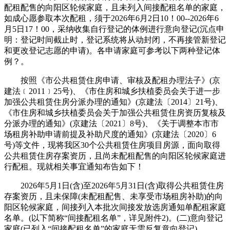
配租配售的向阳区轮候家庭，且未列入间接配租名单的家庭，
如成心愿参取本次配租，须于2026年6月2日10！00--2026年6
月5日17！00，采纳收集自行登记的体例进行意向登记(沉点申
明：登记时间截止时，登记系统将从动封闭，不再接管新登记
和更改登记志愿的申请)。各申请家庭可参考以下两种登记体
例？。
按照《市公共租赁住房申请、审核及配租办理法子》(京
建法﹝2011﹞25号)、《市住房和城乡扶植委员会关于进一步
加强公共租赁住房分派办理的通知》(京建法〔2014〕21号)、
《市住房和城乡扶植委员会关于加强公共租赁住房资历复核及
分派办理的通知》(京建法〔2021〕8号)、《关于调整本市市
场租房补助申请前提及补助尺度的通知》(京建法〔2020〕6
号)等文件，现将我区30个公共租赁住房项目房源，面向取得
公共租赁住房存案资历，且尚未配租配售的向阳区轮候家庭进
行配租。现就相关事宜通知布告如下！
2026年5月1日(含)至2026年5月31日(含)取得公共租赁住房
存案资历，且未保障(未配租配售、未享受市场租房补助)的向
阳区轮候家庭，间接列入本批次间接发放选房通知单配租家庭
名单。(以下简称“间接配租名单”，详见附件2)。(二)意向登记
家庭(已列入“间接配租名单”的家庭无需反复意向登记)。