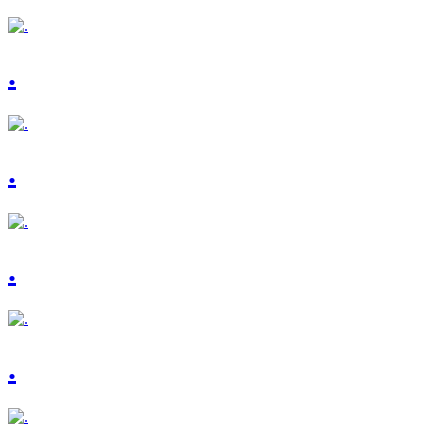
.
.
.
.