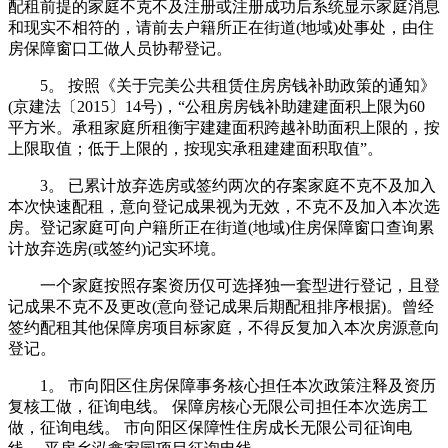
配租前提的家庭不克不及注册或注册成功后系统显示家庭消息
和现实不相符的，请前去户籍所正在街道(地域)处事处，由住
房保障窗口工做人员协帮登记。
5。 按照《关于完美公共租赁住房房钱补助政策的通知》
(京建法〔2015〕14号)，“公租房房钱补助建建面积上限为60
平方米。承租家庭所租衡宇建建面积跨越补助面积上限的，按
上限取值；低于上限的，按现实承租建建面积取值”。
3。 已累计放弃选房或签约两次的存案家庭不克不及加入
本次快速配租，意向登记成果视为无效，不克不及加入本次选
房。登记家庭可向户籍所正在街道(地域)住房保障窗口查询累
计放弃选房(或签约)记实环境。
一个家庭按照存案资历仅可选择独一套型进行登记，且登
记成果不克不及更改(意向登记成果后期配租排序根据)。曾经
签约配租其他保障房项目标家庭，不得反复加入本次房源意向
登记。
1。 市向阳区住房保障事务核心担任本次政策注释及资历
复核工做，征询电线。 保障房核心无限公司担任本次选房工
做，征询电线。 市向阳区保障性住房成长无限公司征询电