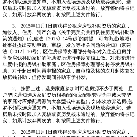
罗不领取选房通知单、不加入现场选房及现场放弃选房)、选
房后未按时限加入复核或资历复核未通过的、放弃签约将被记
实，如累计放弃两次的，将按照上述文件施行。
3。 2015年11月1日前获得公租房房钱补助资历的家庭，
如收入、住房、资产合适《关于完美公共租赁住房房钱补助政
策的通知》(京建法〔2015〕14号)所的前提，可向街道(地域)
处事处提出变动申请。审核、发放等相关问题的通知》(京建
法〔2012〕10号)，区住房保障办理部分每年对入住公租房并
享受房钱补助家庭的补助资历进行年度复核工做。对未按进行
年度申报的房钱补助家庭，区住房保障办理部分将停发房钱补
助。对于超出时间再申报的家庭，自审核及格的次月起恢复发
放房钱补助，但停发期间补助不予补发。
2。 按照上述，选房家庭参加时可选房源不少于两处，且
户型取通知选房家庭资历相婚配的(应配租套型为中或大套型
的家庭对应婚配房源为大套型或中套型)，如本次放弃选房(包
罗不领取选房通知单、不加入现场选房及现场放弃选房)、选
房后未按时限加入复核或资历复核未通过的、放弃签约将被记
实，如累计放弃两次的，将按照上述文件施行。
3。 2015年11月1日前获得公租房房钱补助资历的家庭，