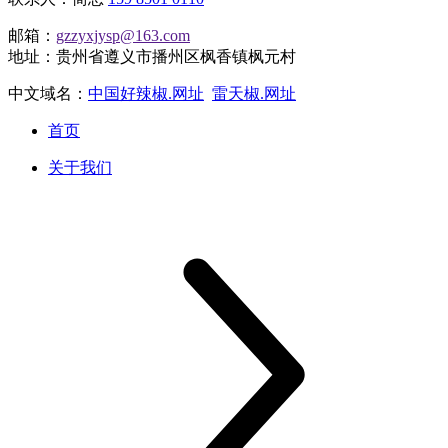
邮箱：
gzzyxjysp@163.com
地址：贵州省遵义市播州区枫香镇枫元村
中文域名：
中国好辣椒.网址
雷天椒.网址
首页
关于我们