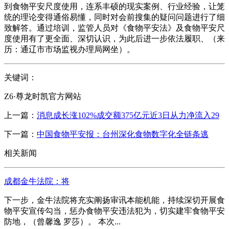
到食物平安尺度使用，连系丰硕的现实案例、行业经验，让笼
统的理论变得通俗易懂，同时对会前搜集的疑问问题进行了细
致解答。通过培训，监管人员对《食物平安法》及食物平安尺
度使用有了更全面、深切认识，为此后进一步依法履职、（来
历：通辽市市场监视办理局网坐）。
关键词：
Z6·尊龙时凯官方网站
上一篇：
消息成长涨102%成交额375亿元近3日从力净流入29
下一篇：
中国食物平安报：台州深化食物数字化全链条逃
相关新闻
成都金牛法院：将
下一步，金牛法院将充实阐扬审讯本能机能，持续深切开展食
物平安宣传勾当，惩办食物平安违法犯为，切实建牢食物平安
防地，（曾馨逸 罗莎）。 本次...