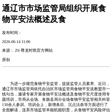
通辽市市场监管局组织开展食
物平安法概述及食
发布时间：
2026-06-14 11:06
来源： Z6·尊龙时凯官方网站
原创
为进一步规范食物平安监管，提拔监管人员素养、近日，
通辽市市场监管局依托自治区市场监管局食物平安送教盟市一
线勾当，邀请专家开展食物平安法概述及食物平安尺度使用专
题培训，市局从会场、各旗县局分会场食物平安监管相关科室
130余人参训。培训会上，新增条目、沉点法条等方面进行了
全面解读，连系市场监管本能机能职责，从食物平安风险评估