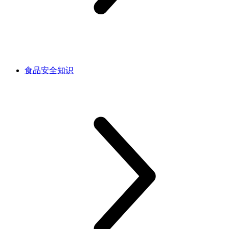
食品安全知识