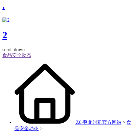
.
2
scroll down
食品安全动态
Z6·尊龙时凯官方网站
>
食
品安全动态
>