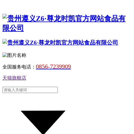
0856-7239909
全国服务电话：
天猫旗舰店