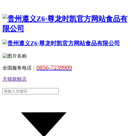
0856-7239909
全国服务电话：
天猫旗舰店