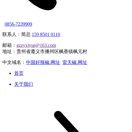
0856-7239909
联系人：简总
159 8501 0110
邮箱：
gzzyxjysp@163.com
地址：贵州省遵义市播州区枫香镇枫元村
中文域名：
中国好辣椒.网址
雷天椒.网址
首页
关于我们