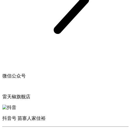
微信公众号
雷天椒旗舰店
抖音号 苗寨人家佳裕