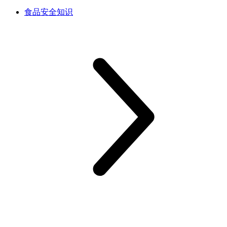
食品安全知识