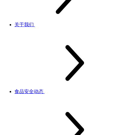
关于我们
食品安全动态