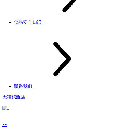
食品安全知识
联系我们
天猫旗舰店
..