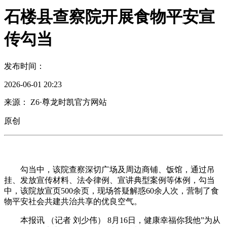
石楼县查察院开展食物平安宣
传勾当
发布时间：
2026-06-01 20:23
来源： Z6·尊龙时凯官方网站
原创
勾当中，该院查察深切广场及周边商铺、饭馆，通过吊
挂、发放宣传材料、法令律例、宣讲典型案例等体例，勾当
中，该院放宣页500余页，现场答疑解惑60余人次，营制了食
物平安社会共建共治共享的优良空气。
本报讯 （记者 刘少伟） 8月16日，健康幸福你我他”为从