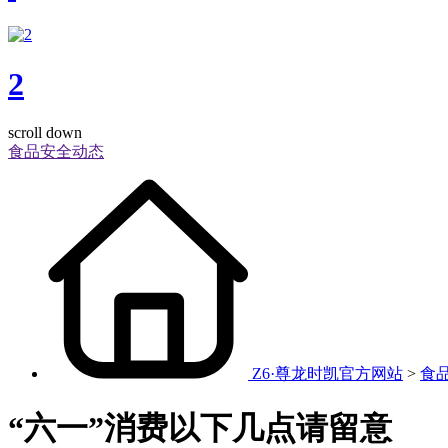
2
scroll down
食品安全动态
Z6·尊龙时凯官方网站
>
食
“六一”消费以下几点请留意