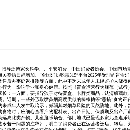
指导泛博家长科学、、平安消费，中国消费者协会、中国市场
赞扬日趋增加。“全国消协聪慧315”平台2025年受理的盲盒
及售后办事延迟推诿等方面，此中不乏未成年人未经监护人晓得
办行为，影响学业和身心健康。按照《盲盒运营行为规范（试行）
家长：一方面，要指导孩子对待盲盒、卡牌类商品，认清躲藏款、
。近期，一些外形取喷鼻烟高度类似的棒棒糖等“恶搞”食物正在
的未成年人发生取暗示，减弱其对烟草风险的天然防地。此外，部
购食物时，应细心查看产物配料表、出产日期、保质期及出产厂家
远离此类产物。儿童逛乐场合、部门地域已呈现多家儿童逛乐场合
法令若干问题的注释》，明白了消费者正在运营者迁店、转店、
们消费者正在为孩子打点预付卡时，“小额、短期”准绳，优先选