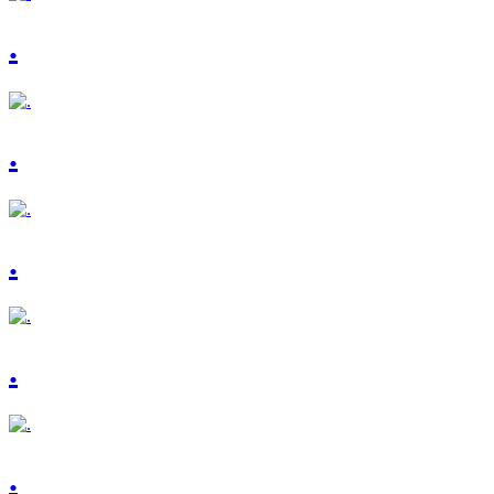
.
.
.
.
.