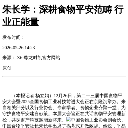
朱长学：深耕食物平安范畴 行
业正能量
发布时间：
2026-05-26 14:23
来源： Z6·尊龙时凯官方网站
原创
（本报记者 杨立娟）12月26日，第二十三届中国食物平
安大会暨2025全国食物工业科技前进大会正在京隆沉举办。来
自相关部分以及行业协会、专家学者、食物企业齐聚一堂，为
守护食物平安建言献策。本届大会旨正在共话食物平安管理新
径，共探财产科技赋能新将来。
中国食物工业协会副会长、
中国食物平安社长朱长学出席了揭幕式并做致辞。他说，平易