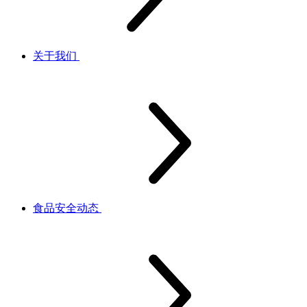
关于我们
食品安全动态