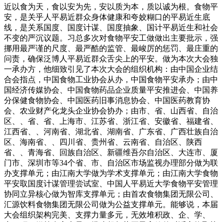
近以食为天，食以安为先，安以质为本，质以诚为根。食物平
安，是关乎人平易近群众身体健康和夸姣糊口的平易近生底
线，是关系国度、国度计谋、国度抽象、国计平易近生和社会
不变的严沉议题。习总多次对食物平安工做做出主要批示，强
挪用最严谨的尺度、最严酷的监管、最峻厉的惩罚、最庄重的
问责，确保泛博人平易近群众舌尖上的平安。做为本次大会独
一承办方，他细致引见了本次大会的组织机构：由中国企业结
合会指点，中国食物工业协会从办，中国食物平安承办；由中
国经济传媒协会、中国食物药品企业质量平安推进会、中国养
分保健食物协会、中国医药旧事消息协会、中国医药教育协
会、农业财产化龙头企业协会协办；由市、省、山西省、自治
区、、省、省、上海市、江苏省、浙江省、安徽省、福建省、
江西省、、河南省、湖北省、湖南省、广东省、广西壮族自治
区、海南省、、四川省、贵州省、云南省、自治区、陕西
省、、青海省、回族自治区、新疆维吾尔自治区、大连市、厦
门市、深圳市等34个省、市、自治区市场监视办理部分做为联
办支撑单元；由江南大学做为学术支撑单元；由江南大学食物
平安取国度计谋管理尝试室、中国人平易近大学食物平安管理
协同立异核心做为智库支撑单元；由首农食物集团无限公司、
汇源饮料食物集团无限公司做为公益支撑单元。能够说，本届
大会组织架构完美、支撑力量多元，无效堆积政、企、学、