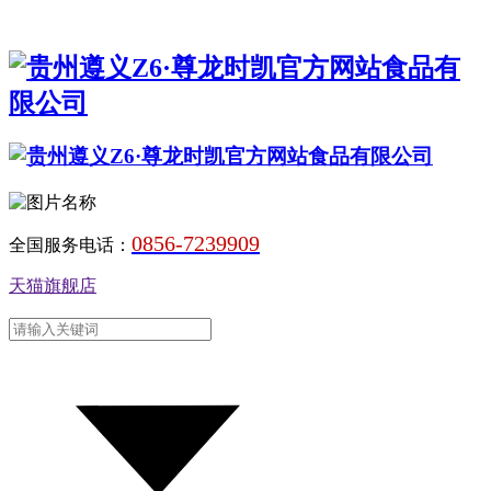
0856-7239909
全国服务电话：
天猫旗舰店