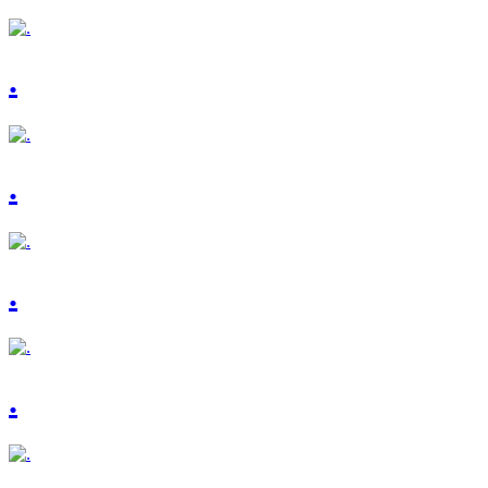
.
.
.
.