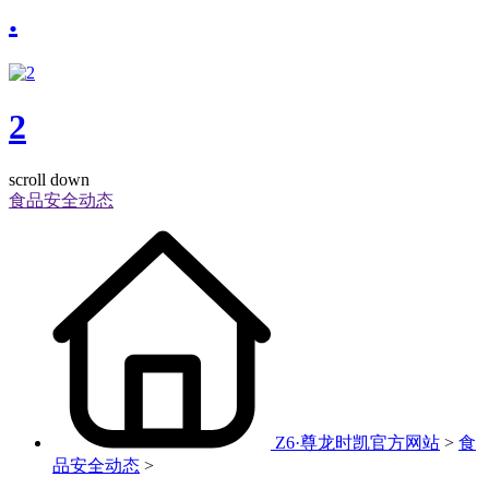
.
2
scroll down
食品安全动态
Z6·尊龙时凯官方网站
>
食
品安全动态
>