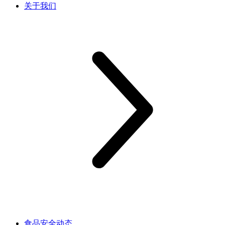
关于我们
食品安全动态