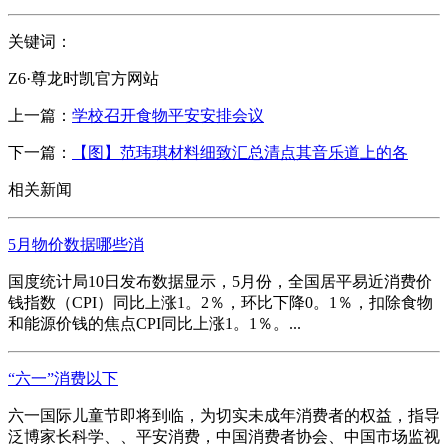
关键词：
Z6·尊龙时凯官方网站
上一篇：
学校召开食物平安安排会议
下一篇：
【图】范玮琪材料细致汇总清点其音乐道上的各
相关新闻
5月物价数据哪些消
国度统计局10日发布数据显示，5月份，全国居平易近消费价
钱指数（CPI）同比上涨1。2％，环比下降0。1％，扣除食物
和能源价钱的焦点CPI同比上涨1。1％。...
“六一”消费以下
六一国际儿童节即将到临，为切实未成年消费者的权益，指导
泛博家长科学、、平安消费，中国消费者协会、中国市场监视