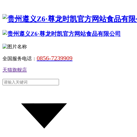
0856-7239909
全国服务电话：
天猫旗舰店