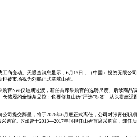
变动。天眼查消息显示，6月15日，（中国）投资无限公司发生
动也被市场视为刘鹏正式掌舵山姆。
官Neil仅短期过渡，新任首席采购官的选聘尺度、后续商品
、仓储履约全链条品控；也要修复山姆“严选”标签，从头搭建适
司提交辞呈，将于2026年6月底正式离任，公司对张青任职期
铺首席采购官。Neil曾于2013—2017年间担任山姆首席采购