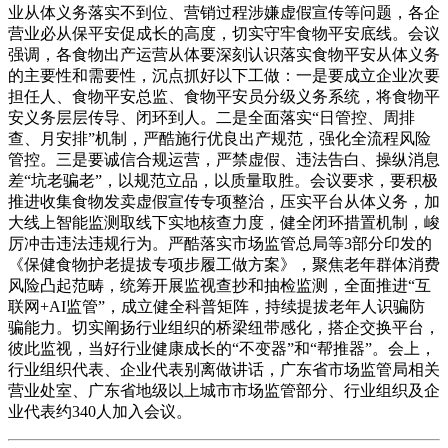
业从体义务落实不到位、营销过程涉嫌虚假宣传等问题，各企
营业必从保平安促成长的高度，切实守牢食物平安底线。会议
强调，各食物出产运营从体要深刻认识落实食物平安从体义务
的主要性和需要性，沉点抓好以下工做：一是要成立企业次要
担任人、食物平安总监、食物平安员分级义务系统，将食物平
安义务层层传导、闭环到人。二是全面落实“日管控、周排
查、月安排”机制，严酷施行优良出产规范，强化全流程风险
管控。三是要诚信合规运营，严禁虚假、违法告白、操纵消息
差“坑老骗老”，以规范立品，以质量取胜。会议要求，要积极
推进收集食物发卖虚假宣传专项整治，压实平台从体义务，加
大线上智能监测取线下实地核查力度，健全闭环措置机制，峻
厉冲击违法违规行为。严酷落实市场监管总局等3部分印发的
《保健食物护老提拔专项步履工做方案》，聚焦老年群体消费
风险凸起范畴，统筹开展监视查抄和抽检监测，全面推进“互
联网+AI监管”，成立健全科普矩阵，持续提拔老年人识骗防
骗能力。切实阐扬行业组织的桥梁纽带感化，搭企交换平台，
彼此监视，当好行业健康成长的“不变器”和“帮推器”。会上，
行业组织代表、企业代表别离做讲话，广东省市场监管局相关
营业处室、广东省地级以上城市市场监管部分、行业组织及企
业代表约340人加入会议。