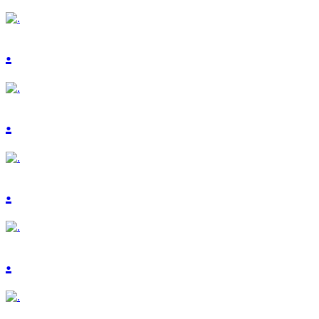
.
.
.
.