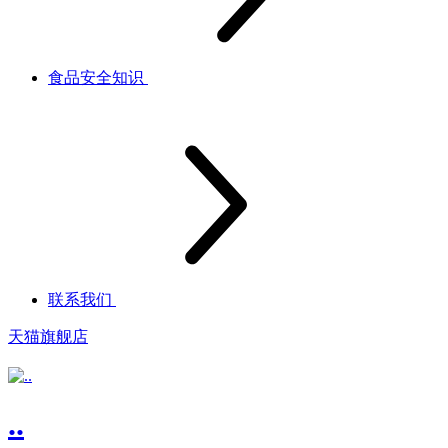
食品安全知识
联系我们
天猫旗舰店
..