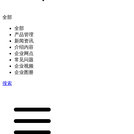
全部
全部
产品管理
新闻资讯
介绍内容
企业网点
常见问题
企业视频
企业图册
搜索