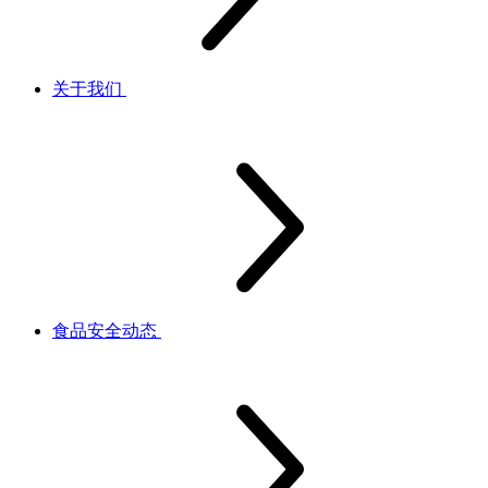
关于我们
食品安全动态