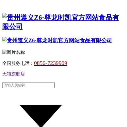
0856-7239909
全国服务电话：
天猫旗舰店