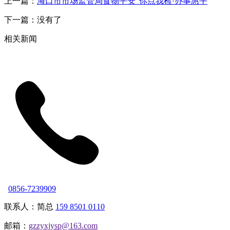
上一篇：
海口市市场监管局食物平安“你点我检·办事惠平
下一篇：没有了
相关新闻
0856-7239909
联系人：简总
159 8501 0110
邮箱：
gzzyxjysp@163.com