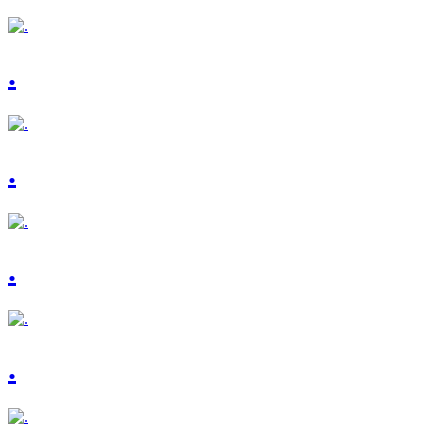
.
.
.
.