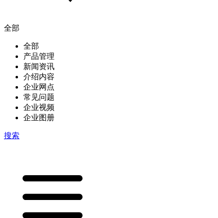
全部
全部
产品管理
新闻资讯
介绍内容
企业网点
常见问题
企业视频
企业图册
搜索