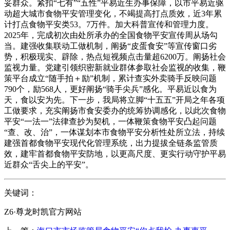
妥群众。紧扣“七有”“五性”平易近生办事保障，以市平易近驱
动超大城市食物平安管理变化，不竭提高打点质效，近3年累
计打点食物平安类53。7万件。加大科普宣传和管理力度。
2025年，完成初次由处所承办的全国食物平安宣传周从场勾
当。建强收集联动工做机制，阐扬“皮蛋食安”等宣传窗口劣
势，积极现实、辟除，热点短视频点击量超6200万。阐扬社会
监视力量。党建引领织密新就业群体参取社会监视的收集，鞭
策平台成立“随手拍＋励”机制，累计查实外卖骑手反映问题
790个，励568人，更好阐扬“骑手尖兵”感化。平易近以食为
天，食以安为先。下一步，我局将立脚“十五五”开局之年各项
工做要求，充实阐扬市食安委办的统筹协调感化，以此次食物
平安“一法一”法律查抄为契机，一体鞭策食物平安凸起问题
“查、改、治”，一体谋划本市食物平安分析性处所立法，持续
建强首都食物平安现代化管理系统，出力提拔全链条监管质
效，建牢首都食物平安防地，以更高尺度、更实行动守护平易
近群众“舌尖上的平安”。
关键词：
Z6·尊龙时凯官方网站