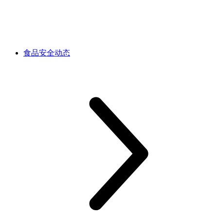
食品安全动态